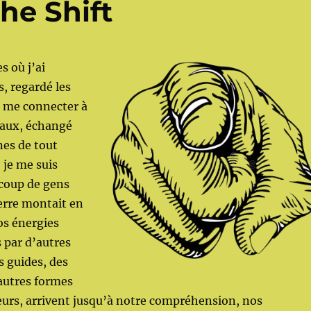
he Shift
s où j’ai
s, regardé les
, me connecter à
iaux, échangé
nes de tout
 je me suis
coup de gens
terre montait en
os énergies
s par d’autres
s guides, des
autres formes
eurs, arrivent jusqu’à notre compréhension, nos