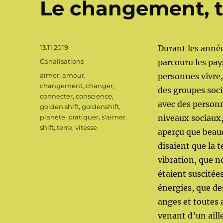
Le changement, t
Publié
13.11.2019
Durant les année
le
Catégories
Canalisations
parcouru les pay
Étiquettes
aimer
,
amour
,
personnes vivre
changement
,
changer
,
des groupes soc
connecter
,
conscience
,
avec des person
golden shift
,
goldenshift
,
planète
,
pratiquer
,
s'aimer
,
niveaux sociaux,
shift
,
terre
,
vitesse
aperçu que beau
disaient que la 
vibration, que n
étaient suscitée
énergies, que de
anges et toutes 
venant d’un aill