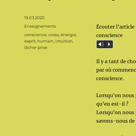
Publié
19.03.2020
le
Catégories
Enseignements
Écouter l’article 
Étiquettes
conscience
,
corps
,
énergie
,
conscience
esprit
,
humain
,
intuition
,
Vm
P
lâcher prise
Il y a tant de c
par où commence
conscience.
Lorsqu’on nous 
qu’en est-il ?
Lorsqu’on nous p
savons-nous de q