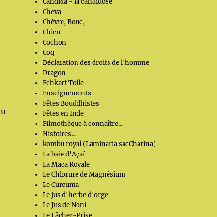
Candida - la candidose
Cheval
Chèvre, Bouc,
Chien
Cochon
Coq
Déclaration des droits de l'homme
Dragon
Echkart Tolle
Enseignements
Fêtes Bouddhistes
au
Fêtes en Inde
Filmothèque à connaître...
Histoires...
kombu royal (Laminaria sacCharina)
La baie d'Açaï
La Maca Royale
Le Chlorure de Magnésium
Le Curcuma
Le jus d'herbe d'orge
Le Jus de Noni
Le Lâcher-Prise