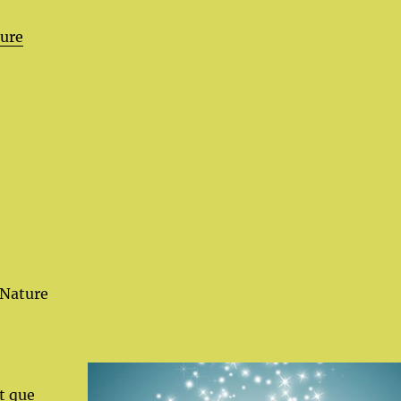
de « Le changement, the Shift »
ture
 Nature
t que