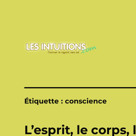
Touner le regard vers soi
Les intuitions
Étiquette :
conscience
L’esprit, le corps