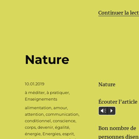
Continuer la lec
Nature
Publié
10.01.2019
Nature
le
Catégories
à méditer, à pratiquer
,
Enseignements
Écouter l’article
Étiquettes
alimentation
,
amour
,
Vm
P
attention
,
communication
,
conditionnel
,
conscience
,
corps
,
devenir
,
égalité
,
Bon nombre de
énergie
,
Energies
,
esprit
,
personnes disen