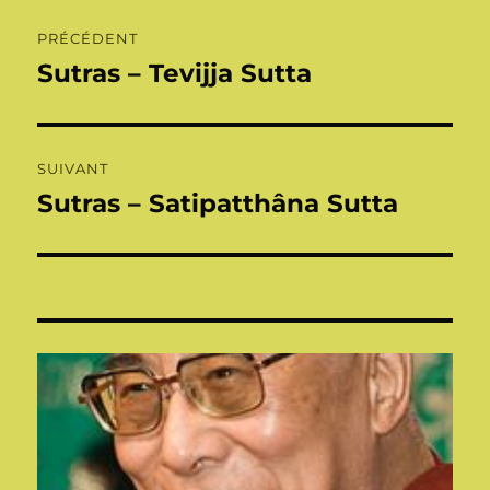
Navigation
PRÉCÉDENT
de
Sutras – Tevijja Sutta
Publication
précédente :
l’article
SUIVANT
Sutras – Satipatthâna Sutta
Publication
suivante :