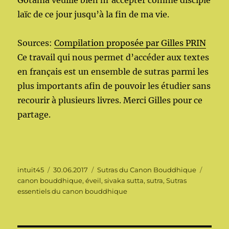
Gotama veuille bien m’accepter comme disciple
laïc de ce jour jusqu’à la fin de ma vie.
Sources:
Compilation proposée par Gilles PRIN
Ce travail qui nous permet d’accéder aux textes
en français est un ensemble de sutras parmi les
plus importants afin de pouvoir les étudier sans
recourir à plusieurs livres. Merci Gilles pour ce
partage.
Auteur
Publié
Catégories
Étique
intuit45
30.06.2017
Sutras du Canon Bouddhique
le
canon bouddhique
,
éveil
,
sivaka sutta
,
sutra
,
Sutras
essentiels du canon bouddhique