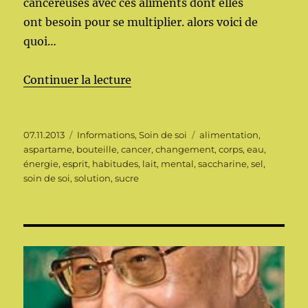
cancéreuses avec ces aliments dont elles
ont besoin pour se multiplier. alors voici de
quoi…
de « Prendre soin de soi 02 »
Continuer la lecture
Publié
Catégories
Étiquettes
07.11.2013
Informations
,
Soin de soi
alimentation
,
le
aspartame
,
bouteille
,
cancer
,
changement
,
corps
,
eau
,
énergie
,
esprit
,
habitudes
,
lait
,
mental
,
saccharine
,
sel
,
soin de soi
,
solution
,
sucre