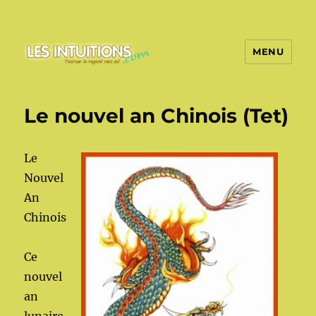
MENU
Les intuitions
Le nouvel an Chinois (Tet)
Le
Nouvel
An
Chinois
Ce
nouvel
an