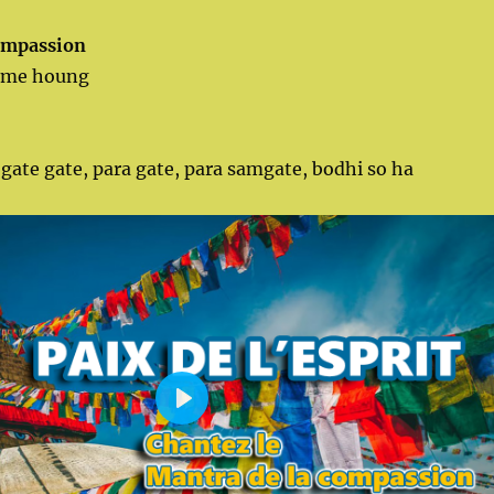
ompassion
dme houng
 gate gate, para gate, para samgate, bodhi so ha
P
L
A