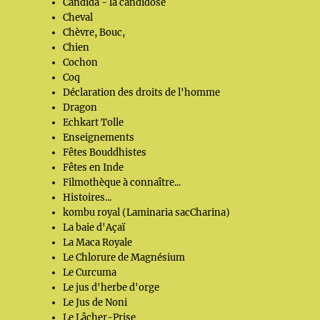
Candida - la candidose
Cheval
Chèvre, Bouc,
Chien
Cochon
Coq
Déclaration des droits de l'homme
Dragon
Echkart Tolle
Enseignements
Fêtes Bouddhistes
Fêtes en Inde
Filmothèque à connaître...
Histoires...
kombu royal (Laminaria sacCharina)
La baie d'Açaï
La Maca Royale
Le Chlorure de Magnésium
Le Curcuma
Le jus d'herbe d'orge
Le Jus de Noni
Le Lâcher-Prise