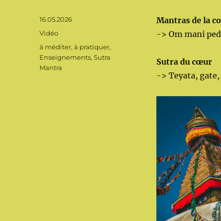
Publié
16.05.2026
Mantras de la c
le
Format
Vidéo
-> Om mani pe
Catégories
à méditer, à pratiquer
,
Enseignements
,
Sutra
Sutra du cœur
Mantra
-> Teyata, gate,