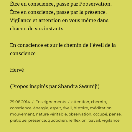
Être en conscience, passe par l’observation.
Être en conscience, passe par la présence.
Vigilance et attention en vous même dans
chacun de vos instants.
En conscience et sur le chemin de l’éveil de la
conscience
Hervé
(Propos inspirés par Shandra Swamiji)
Publié
Catégories
Étiquettes
29.08.2014
Enseignements
attention
,
chemin
,
le
conscience
,
énergie
,
esprit
,
éveil
,
histoire
,
méditation
,
mouvement
,
nature véritable
,
observation
,
occupé
,
pensé
,
pratique
,
présence
,
quotidien
,
refflexion
,
travail
,
vigilance