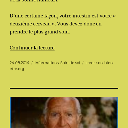
D’une certaine façon, votre intestin est votre «
deuxième cerveau ». Vous devez donc en
prendre le plus grand soin.
de « La mort commence dans le 
Continuer la lecture
Publié
Catégories
Étiquettes
24.08.2014
Informations
,
Soin de soi
creer-son-bien-
le
etre.org