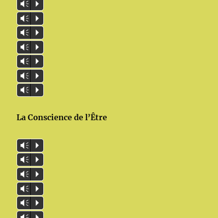
Vm
P
Vm
P
Vm
P
Vm
P
Vm
P
Vm
P
Vm
P
La Conscience de l’Être
Vm
P
Vm
P
Vm
P
Vm
P
Vm
P
Vm
P