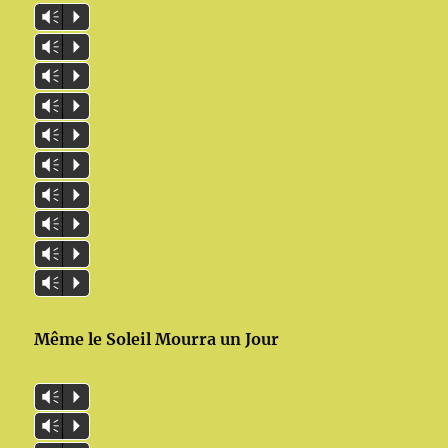
Vm
P
Vm
P
Vm
P
Vm
P
Vm
P
Vm
P
Vm
P
Vm
P
Vm
P
Vm
P
Même le Soleil Mourra un Jour
Vm
P
Vm
P