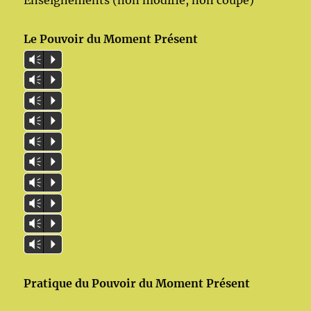
Enseignements (non modifié, non coupé)
Le Pouvoir du Moment Présent
Vm
P
Vm
P
Vm
P
Vm
P
Vm
P
Vm
P
Vm
P
Vm
P
Vm
P
Vm
P
Pratique du Pouvoir du Moment Présent