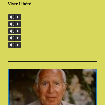
Vivre Libéré
Vm
P
Vm
P
Vm
P
Vm
P
Vm
P