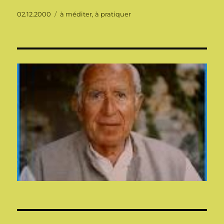
Publié
Catégories
02.12.2000
à méditer, à pratiquer
le