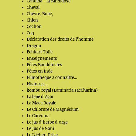
Candida - la candidose
Cheval
Chèvre, Bouc,
Chien
Cochon
Coq
Déclaration des droits de l'homme
Dragon
Echkart Tolle
Enseignements
Fêtes Bouddhistes
Fêtes en Inde
Filmothèque à connaître...
Histoires...
kombu royal (Laminaria sacCharina)
La baie d'Açaï
La Maca Royale
Le Chlorure de Magnésium
Le Curcuma
Le jus d'herbe d'orge
Le Jus de Noni
Le Lâcher-Prise