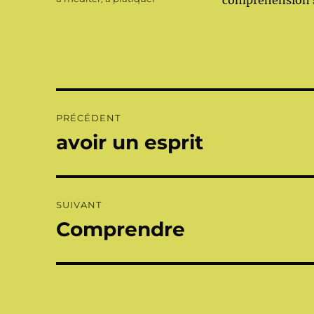
compréhension s
Navigation
PRÉCÉDENT
de
avoir un esprit
Publication
précédente :
l’article
SUIVANT
Comprendre
Publication
suivante :