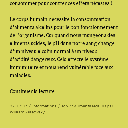
consommer pour contrer ces effets néfastes !
Le corps humain nécessite la consommation
d’aliments alcalins pour le bon fonctionnement
de l’organisme. Car quand nous mangeons des
aliments acides, le pH dans notre sang change
d’un niveau alcalin normal à un niveau
d’acidité dangereux. Cela affecte le système
immunitaire et nous rend vulnérable face aux
maladies.
de « Top 27 Aliments alcalins p
Continuer la lecture
Publié
Catégories
Étiquettes
02.11.2017
Informations
Top 27 Aliments alcalins par
le
William Krasowsky