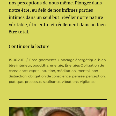
nos perceptions de nous même. Plonger dans
notre être, au delà de nos infimes parties
intimes dans un seul but, révéler notre nature
véritable, être enfin et réellement dans un bien
être total.
de « Énergies Obligation de con
Continuer la lecture
Publié
Catégories
Étiquettes
15.06.2011
Enseignements
ancrage énergétique
,
bien
le
être intérieur
,
bouddha
,
énergie
,
Énergies Obligation de
conscience
,
esprit
,
intuition
,
méditation
,
mental
,
non
distraction
,
obligation de conscience
,
pensée
,
perception
,
pratique
,
processus
,
souffrance
,
vibrations
,
vigilance