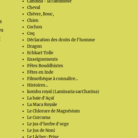
Candida - la candidose
Cheval
Chèvre, Bouc,
Chien
s
Cochon
es
Coq
t
Déclaration des droits de l'homme
Dragon
Echkart Tolle
Enseignements
Fêtes Bouddhistes
Fêtes en Inde
Filmothèque à connaître...
Histoires...
kombu royal (Laminaria sacCharina)
La baie d'Açaï
La Maca Royale
Le Chlorure de Magnésium
Le Curcuma
Le jus d'herbe d'orge
Le Jus de Noni
Le Lâcher-Prise