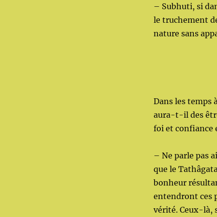
– Subhuti, si da
le truchement de 
nature sans appa
Dans les temps 
aura-t-il des êt
foi et confiance
– Ne parle pas a
que le Tathâgata 
bonheur résultan
entendront ces p
vérité. Ceux-là,