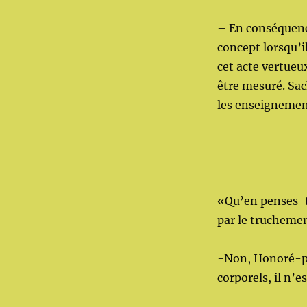
– En conséquence
concept lorsqu’i
cet acte vertueux
être mesuré. Sac
les enseignement
«Qu’en penses-t
par le truchemen
-Non, Honoré-pa
corporels, il n’e