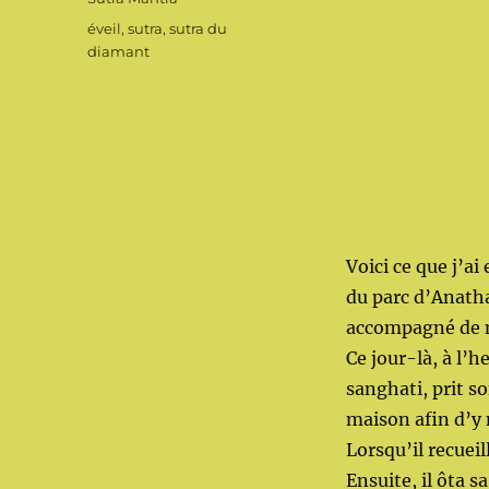
Étiquettes
éveil
,
sutra
,
sutra du
diamant
Voici ce que j’a
du parc d’Anatha
accompagné de m
Ce jour-là, à l’
sanghati, prit so
maison afin d’y 
Lorsqu’il recueil
Ensuite, il ôta s