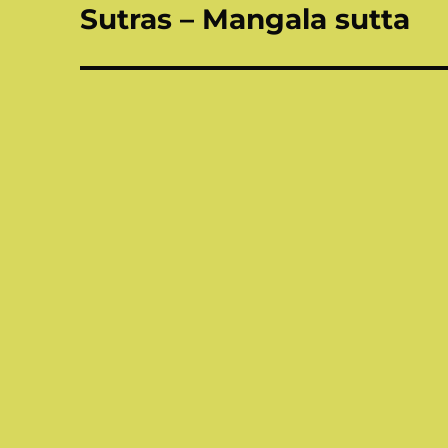
Sutras – Mangala sutta
Publication
suivante :