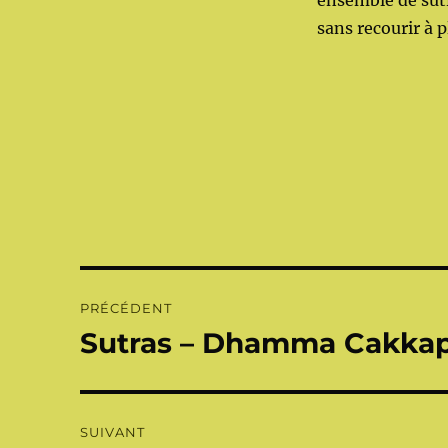
ensemble de sutr
sans recourir à p
Navigation
PRÉCÉDENT
de
Sutras – Dhamma Cakkap
Publication
précédente :
l’article
SUIVANT