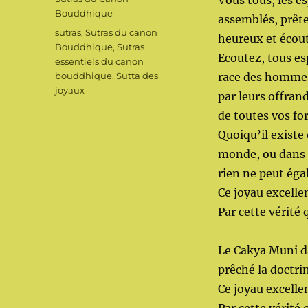
Vous tous, les es
Bouddhique
assemblés, prête
Étiquettes
sutras
,
Sutras du canon
heureux et écou
Bouddhique
,
Sutras
Ecoutez, tous esp
essentiels du canon
bouddhique
,
Sutta des
race des hommes
joyaux
par leurs offran
de toutes vos for
Quoiqu’il existe
monde, ou dans l
rien ne peut éga
Ce joyau excelle
Par cette vérité 
Le Cakya Muni da
prêché la doctrin
Ce joyau excell