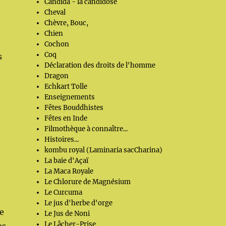
Candida - la candidose
Cheval
Chèvre, Bouc,
Chien
Cochon
Coq
s
Déclaration des droits de l'homme
Dragon
Echkart Tolle
Enseignements
Fêtes Bouddhistes
Fêtes en Inde
Filmothèque à connaître...
Histoires...
kombu royal (Laminaria sacCharina)
La baie d'Açaï
La Maca Royale
Le Chlorure de Magnésium
Le Curcuma
Le jus d'herbe d'orge
se
Le Jus de Noni
Le Lâcher-Prise