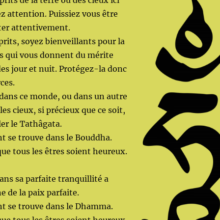
prits de la terre ou des cieux ici
z attention. Puissiez vous être
ter attentivement.
rits, soyez bienveillants pour la
 qui vous donnent du mérite
des jour et nuit. Protégez-la donc
ces.
 dans ce monde, ou dans un autre
es cieux, si précieux que ce soit,
ler le Tathâgata.
nt se trouve dans le Bouddha.
que tous les êtres soient heureux.
ns sa parfaite tranquillité a
e de la paix parfaite.
ent se trouve dans le Dhamma.