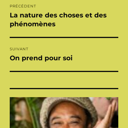
Navigation
PRÉCÉDENT
de
La nature des choses et des
Publication
précédente :
phénomènes
l’article
SUIVANT
On prend pour soi
Publication
suivante :