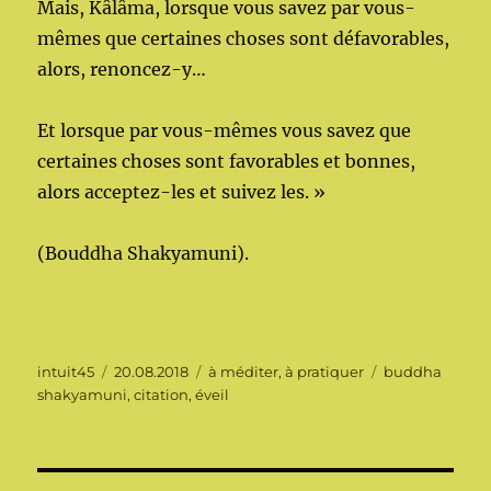
Mais, Kâlâma, lorsque vous savez par vous-
mêmes que certaines choses sont défavorables,
alors, renoncez-y…
Et lorsque par vous-mêmes vous savez que
certaines choses sont favorables et bonnes,
alors acceptez-les et suivez les. »
(Bouddha Shakyamuni).
Auteur
Publié
Catégories
Étiquettes
intuit45
20.08.2018
à méditer, à pratiquer
buddha
le
shakyamuni
,
citation
,
éveil