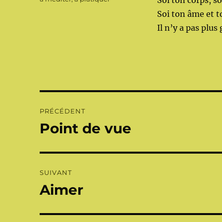
Soi ton corps, so
Soi ton âme et t
Il n’y a pas plus
Navigation
PRÉCÉDENT
de
Point de vue
Publication
précédente :
l’article
SUIVANT
Aimer
Publication
suivante :