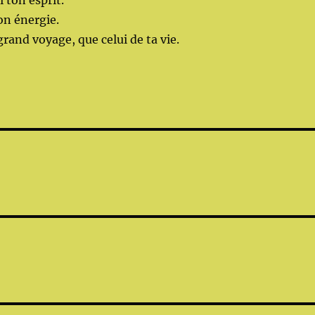
i ton esprit.
on énergie.
 grand voyage, que celui de ta vie.