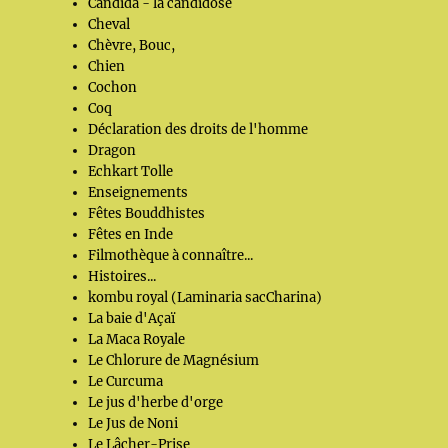
Candida - la candidose
Cheval
Chèvre, Bouc,
Chien
Cochon
Coq
Déclaration des droits de l'homme
Dragon
Echkart Tolle
Enseignements
Fêtes Bouddhistes
Fêtes en Inde
Filmothèque à connaître...
Histoires...
kombu royal (Laminaria sacCharina)
La baie d'Açaï
La Maca Royale
Le Chlorure de Magnésium
Le Curcuma
Le jus d'herbe d'orge
Le Jus de Noni
Le Lâcher-Prise