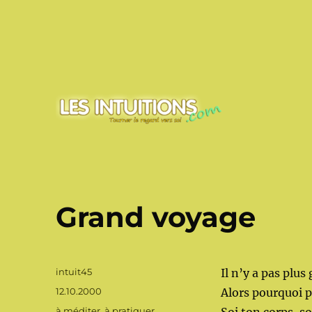
Touner le regard vers soi
Les intuitions
Grand voyage
Auteur
intuit45
Il n’y a pas plus
Publié
12.10.2000
Alors pourquoi p
le
Catégories
à méditer, à pratiquer