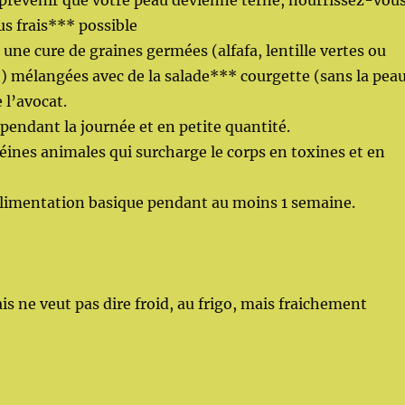
 prévenir que votre peau devienne terne, nourrissez-vou
us frais*** possible
ne cure de graines germées (alfafa, lentille vertes ou
 mélangées avec de la salade*** courgette (sans la pea
 l’avocat.
pendant la journée et en petite quantité.
téines animales qui surcharge le corps en toxines et en
alimentation basique pendant au moins 1 semaine.
is ne veut pas dire froid, au frigo, mais fraichement