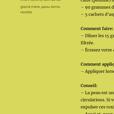
cidre (pomme) b
Étiquettes
grand mère
,
peau terne
,
– 90 grammes d’
recette
– 5 cachets d’as
Comment faire:
– Diluer les 15 
filtrée.
– Écrasez votre 
Comment appliq
– Appliquer lors
Conseil:
– La peau est un
circulations. Si 
expulser ces tox