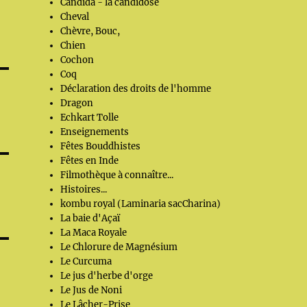
Candida - la candidose
Cheval
Chèvre, Bouc,
Chien
Cochon
Coq
Déclaration des droits de l'homme
Dragon
Echkart Tolle
Enseignements
Fêtes Bouddhistes
Fêtes en Inde
Filmothèque à connaître...
Histoires...
kombu royal (Laminaria sacCharina)
La baie d'Açaï
La Maca Royale
Le Chlorure de Magnésium
Le Curcuma
Le jus d'herbe d'orge
Le Jus de Noni
Le Lâcher-Prise