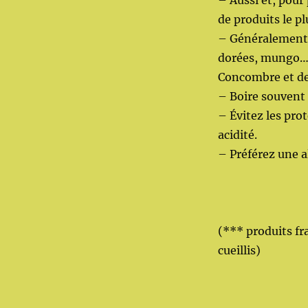
– Aussi et, pour
de produits le pl
– Généralement u
dorées, mungo…)
Concombre et de
– Boire souvent 
– Évitez les pro
acidité.
– Préférez une 
(*** produits fra
cueillis)