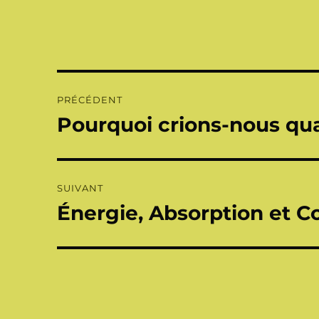
Navigation
PRÉCÉDENT
de
Pourquoi crions-nous qu
Publication
précédente :
l’article
SUIVANT
Énergie, Absorption et 
Publication
suivante :