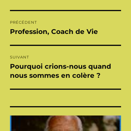
Navigation
PRÉCÉDENT
de
Profession, Coach de Vie
Publication
précédente :
l’article
SUIVANT
Pourquoi crions-nous quand
Publication
suivante :
nous sommes en colère ?