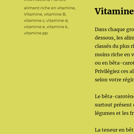
Étiquettes
aliment riche en vitamine
,
Vitamine
Vitamine
,
vitamine B
,
vitamine c
,
vitamine d
,
vitamine e
,
vitamine k
,
Dans chaque gro
vitamine pp
dessous, les ali
classés du plus r
moins riche en 
ou en bêta-caro
Privilégiez ces 
selon votre régi
Le bêta-carotèn
surtout présent 
légumes et les fr
La teneur en bêt