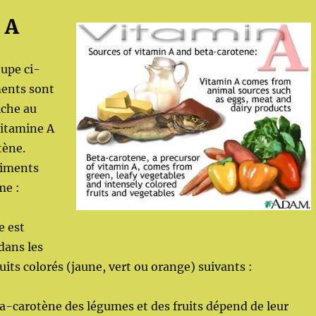
 A
upe ci-
ments sont
iche au
vitamine A
tène.
aliments
me :
e est
dans les
uits colorés (jaune, vert ou orange) suivants :
a-carotène des légumes et des fruits dépend de leur