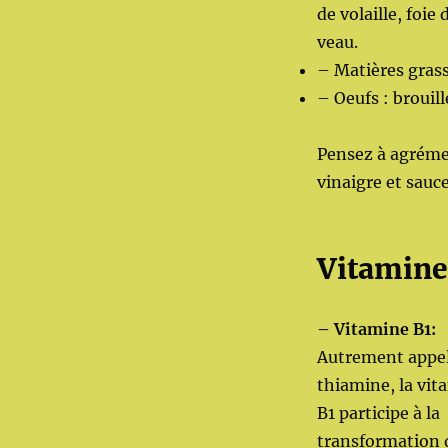
de volaille, foi
veau.
– Matières grass
– Oeufs : brouill
Pensez à agrémen
vinaigre et sauc
Vitamine
– Vitamine B1:
Autrement appe
thiamine, la vit
B1 participe à la
transformation 