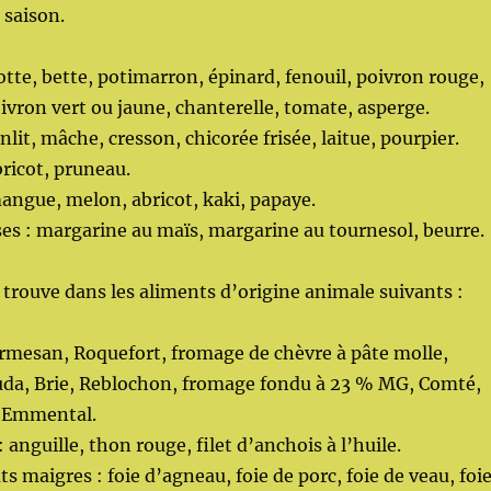
 saison.
tte, bette, potimarron, épinard, fenouil, poivron rouge,
poivron vert ou jaune, chanterelle, tomate, asperge.
nlit, mâche, cresson, chicorée frisée, laitue, pourpier.
bricot, pruneau.
 mangue, melon, abricot, kaki, papaye.
es : margarine au maïs, margarine au tournesol, beurre.
 trouve dans les aliments d’origine animale suivants :
rmesan, Roquefort, fromage de chèvre à pâte molle,
a, Brie, Reblochon, fromage fondu à 23 % MG, Comté,
, Emmental.
 anguille, thon rouge, filet d’anchois à l’huile.
s maigres : foie d’agneau, foie de porc, foie de veau, foi