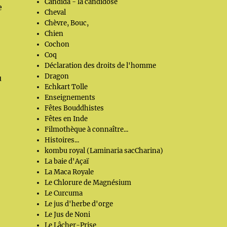
Candida - la candidose
e
Cheval
Chèvre, Bouc,
Chien
Cochon
Coq
Déclaration des droits de l'homme
Dragon
u
Echkart Tolle
Enseignements
Fêtes Bouddhistes
Fêtes en Inde
Filmothèque à connaître...
Histoires...
kombu royal (Laminaria sacCharina)
La baie d'Açaï
La Maca Royale
Le Chlorure de Magnésium
Le Curcuma
Le jus d'herbe d'orge
Le Jus de Noni
Le Lâcher-Prise