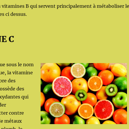
es vitamines B qui servent principalement à métaboliser l
es ci dessus.
E C
ue sous le nom
ue, la vitamine
èbre des
possède des
oxydantes qui
der
tter contre
de métaux