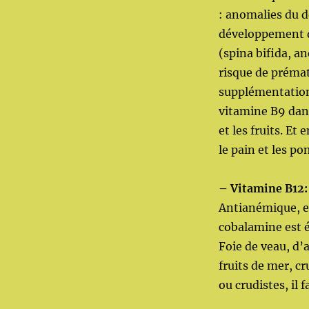
: anomalies du 
développement d
(spina bifida, a
risque de prémat
supplémentation 
vitamine B9 dans
et les fruits. Et
le pain et les p
– Vitamine B12:
Antianémique, el
cobalamine est é
Foie de veau, d’
fruits de mer, c
ou crudistes, il