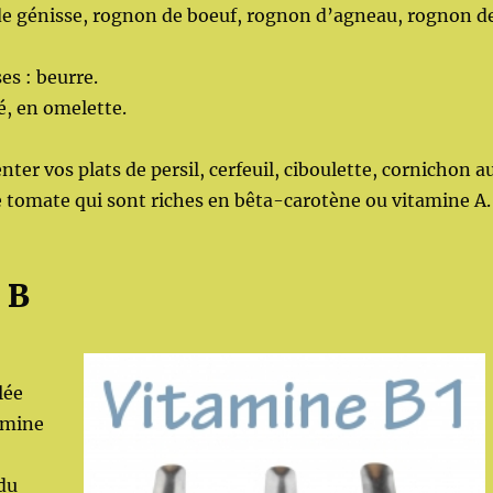
e de génisse, rognon de boeuf, rognon d’agneau, rognon d
es : beurre.
é, en omelette.
ter vos plats de persil, cerfeuil, ciboulette, cornichon a
e tomate qui sont riches en bêta-carotène ou vitamine A.
 B
lée
amine
du