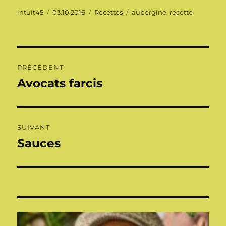
Auteur
Publié
Catégories
Étiquettes
intuit45
03.10.2016
Recettes
aubergine
,
recette
le
Navigation
PRÉCÉDENT
de
Avocats farcis
Publication
précédente :
l’article
SUIVANT
Sauces
Publication
suivante :