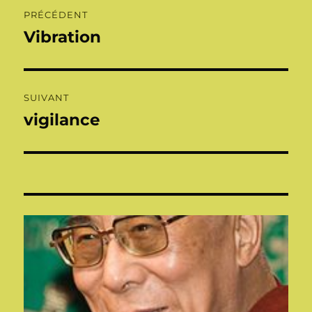
Navigation
PRÉCÉDENT
de
Vibration
Publication
précédente :
l’article
SUIVANT
vigilance
Publication
suivante :