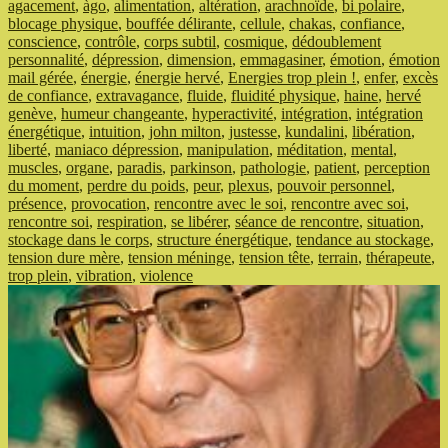
le
agacement
,
àgo
,
alimentation
,
altération
,
arachnoïde
,
bi polaire
,
plein
blocage physique
,
bouffée délirante
,
cellule
,
chakas
,
confiance
,
! »
conscience
,
contrôle
,
corps subtil
,
cosmique
,
dédoublement
personnalité
,
dépression
,
dimension
,
emmagasiner
,
émotion
,
émotion
mail gérée
,
énergie
,
énergie hervé
,
Energies trop plein !
,
enfer
,
excès
de confiance
,
extravagance
,
fluide
,
fluidité physique
,
haine
,
hervé
genève
,
humeur changeante
,
hyperactivité
,
intégration
,
intégration
énergétique
,
intuition
,
john milton
,
justesse
,
kundalini
,
libération
,
liberté
,
maniaco dépression
,
manipulation
,
méditation
,
mental
,
muscles
,
organe
,
paradis
,
parkinson
,
pathologie
,
patient
,
perception
du moment
,
perdre du poids
,
peur
,
plexus
,
pouvoir personnel
,
présence
,
provocation
,
rencontre avec le soi
,
rencontre avec soi
,
rencontre soi
,
respiration
,
se libérer
,
séance de rencontre
,
situation
,
stockage dans le corps
,
structure énergétique
,
tendance au stockage
,
tension dure mère
,
tension méninge
,
tension tête
,
terrain
,
thérapeute
,
trop plein
,
vibration
,
violence