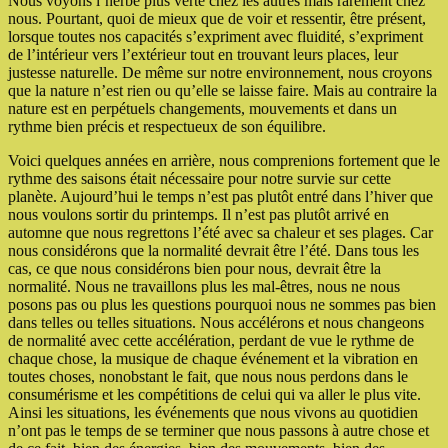
Nous voyons l’herbe plus verte chez les autres mais rarement chez
nous. Pourtant, quoi de mieux que de voir et ressentir, être présent,
lorsque toutes nos capacités s’expriment avec fluidité, s’expriment
de l’intérieur vers l’extérieur tout en trouvant leurs places, leur
justesse naturelle. De même sur notre environnement, nous croyons
que la nature n’est rien ou qu’elle se laisse faire. Mais au contraire la
nature est en perpétuels changements, mouvements et dans un
rythme bien précis et respectueux de son équilibre.
Voici quelques années en arrière, nous comprenions fortement que le
rythme des saisons était nécessaire pour notre survie sur cette
planète. Aujourd’hui le temps n’est pas plutôt entré dans l’hiver que
nous voulons sortir du printemps. Il n’est pas plutôt arrivé en
automne que nous regrettons l’été avec sa chaleur et ses plages. Car
nous considérons que la normalité devrait être l’été. Dans tous les
cas, ce que nous considérons bien pour nous, devrait être la
normalité. Nous ne travaillons plus les mal-êtres, nous ne nous
posons pas ou plus les questions pourquoi nous ne sommes pas bien
dans telles ou telles situations. Nous accélérons et nous changeons
de normalité avec cette accélération, perdant de vue le rythme de
chaque chose, la musique de chaque événement et la vibration en
toutes choses, nonobstant le fait, que nous nous perdons dans le
consumérisme et les compétitions de celui qui va aller le plus vite.
Ainsi les situations, les événements que nous vivons au quotidien
n’ont pas le temps de se terminer que nous passons à autre chose et