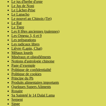
Le jus d'herbe d'orge
Le Jus de Noni
Le Lâcher-Prise
Le Lapacho
Le nouvel an Chinois (Tet)
Le Rat
Le Tigre
Les 8 fêtes anciennes (païennes)
Les Omega 3, 6 et 9
Les préparations
Les radicaux libres
Lièvre (Lapin, Chat)
Métaux lourds
Minéraux et oligoéléments
Notions d'astrologie chinoise
Page d’exemple
Politique de confidentialité
Politique de cookies
Principe du Ph
Produits alimentaires importants
Quelques Supers Aliments
Rosaire
Sa Sainteté le 14 Dalaï Lama
Serpent
Singe