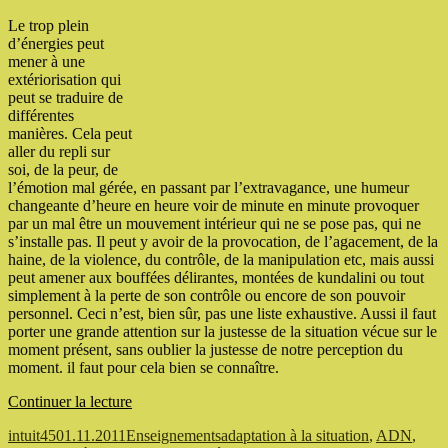
Le trop plein
d’énergies peut
mener à une
extériorisation qui
peut se traduire de
différentes
manières. Cela peut
aller du repli sur
soi, de la peur, de
l’émotion mal gérée, en passant par l’extravagance, une humeur
changeante d’heure en heure voir de minute en minute provoquer
par un mal être un mouvement intérieur qui ne se pose pas, qui ne
s’installe pas. Il peut y avoir de la provocation, de l’agacement, de la
haine, de la violence, du contrôle, de la manipulation etc, mais aussi
peut amener aux bouffées délirantes, montées de kundalini ou tout
simplement à la perte de son contrôle ou encore de son pouvoir
personnel. Ceci n’est, bien sûr, pas une liste exhaustive. Aussi il faut
porter une grande attention sur la justesse de la situation vécue sur le
moment présent, sans oublier la justesse de notre perception du
moment. il faut pour cela bien se connaître.
de
Continuer la lecture
« Energies
Auteur
Publié
Catégories
Étiquettes
intuit45
01.11.2011
Enseignements
adaptation à la situation
,
ADN
,
trop