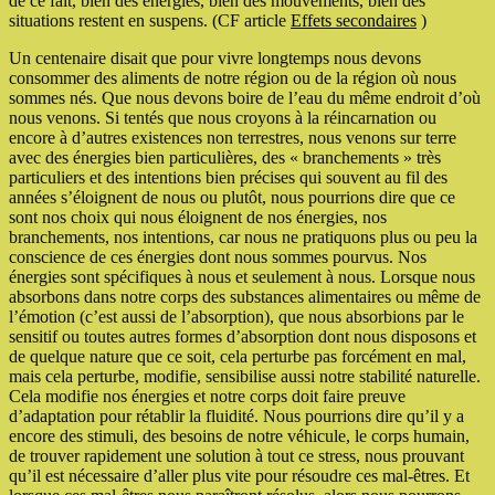
de ce fait, bien des énergies, bien des mouvements, bien des
situations restent en suspens. (CF article
Effets secondaires
)
Un centenaire disait que pour vivre longtemps nous devons
consommer des aliments de notre région ou de la région où nous
sommes nés. Que nous devons boire de l’eau du même endroit d’où
nous venons. Si tentés que nous croyons à la réincarnation ou
encore à d’autres existences non terrestres, nous venons sur terre
avec des énergies bien particulières, des « branchements » très
particuliers et des intentions bien précises qui souvent au fil des
années s’éloignent de nous ou plutôt, nous pourrions dire que ce
sont nos choix qui nous éloignent de nos énergies, nos
branchements, nos intentions, car nous ne pratiquons plus ou peu la
conscience de ces énergies dont nous sommes pourvus. Nos
énergies sont spécifiques à nous et seulement à nous. Lorsque nous
absorbons dans notre corps des substances alimentaires ou même de
l’émotion (c’est aussi de l’absorption), que nous absorbions par le
sensitif ou toutes autres formes d’absorption dont nous disposons et
de quelque nature que ce soit, cela perturbe pas forcément en mal,
mais cela perturbe, modifie, sensibilise aussi notre stabilité naturelle.
Cela modifie nos énergies et notre corps doit faire preuve
d’adaptation pour rétablir la fluidité. Nous pourrions dire qu’il y a
encore des stimuli, des besoins de notre véhicule, le corps humain,
de trouver rapidement une solution à tout ce stress, nous prouvant
qu’il est nécessaire d’aller plus vite pour résoudre ces mal-êtres. Et