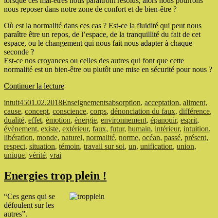
lorsque ces mal-êtres nous paraîtront résolus, alors nous pourrons
nous reposer dans notre zone de confort et de bien-être ?
Où est la normalité dans ces cas ? Est-ce la fluidité qui peut nous
paraître être un repos, de l’espace, de la tranquillité du fait de cet
espace, ou le changement qui nous fait nous adapter à chaque
seconde ?
Est-ce nos croyances ou celles des autres qui font que cette
normalité est un bien-être ou plutôt une mise en sécurité pour nous ?
de
Continuer la lecture
« Normalité »
Auteur
Publié
Catégories
Étiquettes
intuit45
01.02.2018
Enseignements
absorption
,
acceptation
,
aliment
,
le
cause
,
concept
,
conscience
,
corps
,
dénonciation du faux
,
différence
,
dualité
,
effet
,
émotion
,
énergie
,
environnement
,
épanouir
,
esprit
,
évènement
,
existe
,
extérieur
,
faux
,
futur
,
humain
,
intérieur
,
intuition
,
libération
,
monde
,
naturel
,
normalité
,
norme
,
océan
,
passé
,
présent
,
respect
,
situation
,
témoin
,
travail sur soi
,
un
,
unification
,
union
,
unique
,
vérité
,
vrai
Energies trop plein !
“Ces gens qui se
défoulent sur les
autres”.