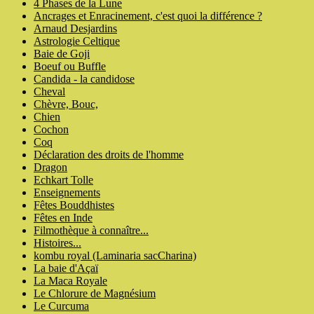
4 Phases de la Lune
Ancrages et Enracinement, c'est quoi la différence ?
Arnaud Desjardins
Astrologie Celtique
Baie de Goji
Boeuf ou Buffle
Candida - la candidose
Cheval
Chèvre, Bouc,
Chien
Cochon
Coq
Déclaration des droits de l'homme
Dragon
Echkart Tolle
Enseignements
Fêtes Bouddhistes
Fêtes en Inde
Filmothèque à connaître...
Histoires...
kombu royal (Laminaria sacCharina)
La baie d'Açaï
La Maca Royale
Le Chlorure de Magnésium
Le Curcuma