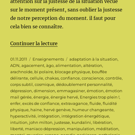
attention sur la justesse de la situation vécue
sur le moment présent, sans oublier la justesse
de notre perception du moment. il faut pour
cela bien se connaître.
de « Energies trop plein ! »
Continuer la lecture
Publié
Catégories
Étiquettes
01.11.2011
Enseignements
adaptation à la situation
,
le
ADN
,
agacement
,
àgo
,
alimentation
,
altération
,
arachnoïde
,
bi polaire
,
blocage physique
,
bouffée
délirante
,
cellule
,
chakas
,
confiance
,
conscience
,
contrôle
,
corps subtil
,
cosmique
,
dédoublement personnalité
,
dépression
,
dimension
,
emmagasiner
,
émotion
,
émotion
mail gérée
,
énergie
,
énergie hervé
,
Energies trop plein !
,
enfer
,
excès de confiance
,
extravagance
,
fluide
,
fluidité
physique
,
haine
,
hervé genève
,
humeur changeante
,
hyperactivité
,
intégration
,
intégration énergétique
,
intuition
,
john milton
,
justesse
,
kundalini
,
libération
,
liberté
,
maniaco dépression
,
manipulation
,
méditation
,