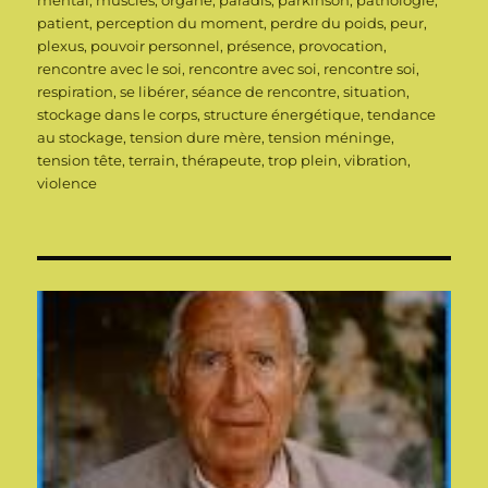
mental
,
muscles
,
organe
,
paradis
,
parkinson
,
pathologie
,
patient
,
perception du moment
,
perdre du poids
,
peur
,
plexus
,
pouvoir personnel
,
présence
,
provocation
,
rencontre avec le soi
,
rencontre avec soi
,
rencontre soi
,
respiration
,
se libérer
,
séance de rencontre
,
situation
,
stockage dans le corps
,
structure énergétique
,
tendance
au stockage
,
tension dure mère
,
tension méninge
,
tension tête
,
terrain
,
thérapeute
,
trop plein
,
vibration
,
violence