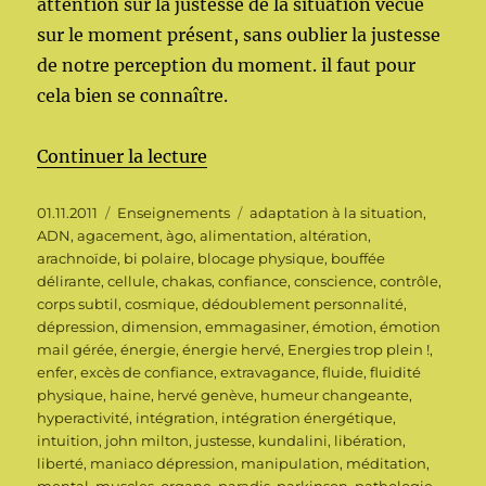
attention sur la justesse de la situation vécue
sur le moment présent, sans oublier la justesse
de notre perception du moment. il faut pour
cela bien se connaître.
de « Energies trop plein ! »
Continuer la lecture
Publié
Catégories
Étiquettes
01.11.2011
Enseignements
adaptation à la situation
,
le
ADN
,
agacement
,
àgo
,
alimentation
,
altération
,
arachnoïde
,
bi polaire
,
blocage physique
,
bouffée
délirante
,
cellule
,
chakas
,
confiance
,
conscience
,
contrôle
,
corps subtil
,
cosmique
,
dédoublement personnalité
,
dépression
,
dimension
,
emmagasiner
,
émotion
,
émotion
mail gérée
,
énergie
,
énergie hervé
,
Energies trop plein !
,
enfer
,
excès de confiance
,
extravagance
,
fluide
,
fluidité
physique
,
haine
,
hervé genève
,
humeur changeante
,
hyperactivité
,
intégration
,
intégration énergétique
,
intuition
,
john milton
,
justesse
,
kundalini
,
libération
,
liberté
,
maniaco dépression
,
manipulation
,
méditation
,