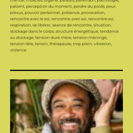
mental
,
muscles
,
organe
,
paradis
,
parkinson
,
pathologie
,
patient
,
perception du moment
,
perdre du poids
,
peur
,
plexus
,
pouvoir personnel
,
présence
,
provocation
,
rencontre avec le soi
,
rencontre avec soi
,
rencontre soi
,
respiration
,
se libérer
,
séance de rencontre
,
situation
,
stockage dans le corps
,
structure énergétique
,
tendance
au stockage
,
tension dure mère
,
tension méninge
,
tension tête
,
terrain
,
thérapeute
,
trop plein
,
vibration
,
violence