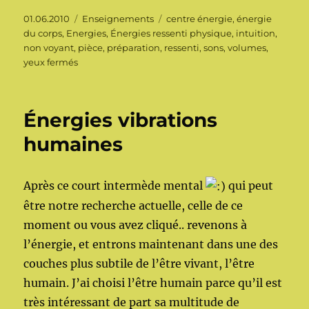
Publié
Catégories
Étiquettes
01.06.2010
Enseignements
centre énergie
,
énergie
le
du corps
,
Energies
,
Énergies ressenti physique
,
intuition
,
non voyant
,
pièce
,
préparation
,
ressenti
,
sons
,
volumes
,
yeux fermés
Énergies vibrations
humaines
Après ce court intermède mental
qui peut
être notre recherche actuelle, celle de ce
moment ou vous avez cliqué.. revenons à
l’énergie, et entrons maintenant dans une des
couches plus subtile de l’être vivant, l’être
humain. J’ai choisi l’être humain parce qu’il est
très intéressant de part sa multitude de