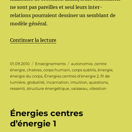
ne sont pas pareilles et seul leurs inter-
relations pourraient dessiner un semblant de
modèle général.
de « Énergies centres d’énergie 
Continuer la lecture
Publié
Catégories
Étiquettes
01.09.2010
Enseignements
autonomie
,
centre
le
énergie
,
chakras
,
corps humain
,
corps subtils
,
énergie
,
énergie du corps
,
Énergies centres d’énergie 2
,
fil de
lumière
,
globalité
,
incarnation
,
intuition
,
questions
,
ressenti
,
structure énergétique
,
vaisseau
,
vibration
Énergies centres
d’énergie 1