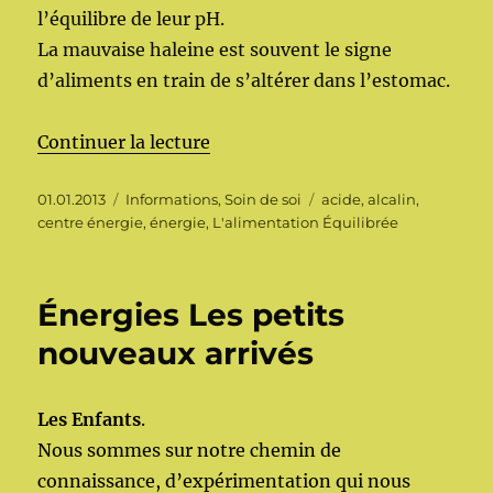
l’équilibre de leur pH.
La mauvaise haleine est souvent le signe
d’aliments en train de s’altérer dans l’estomac.
de « L’alimentation Équilibrée »
Continuer la lecture
Publié
Catégories
Étiquettes
01.01.2013
Informations
,
Soin de soi
acide
,
alcalin
,
le
centre énergie
,
énergie
,
L'alimentation Équilibrée
Énergies Les petits
nouveaux arrivés
Les Enfants
.
Nous sommes sur notre chemin de
connaissance, d’expérimentation qui nous