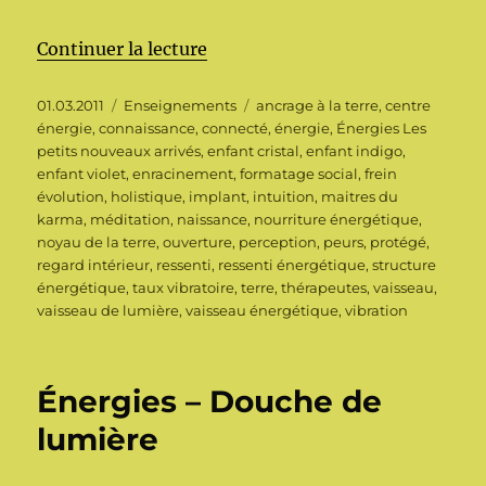
de « Énergies Les petits nouveau
Continuer la lecture
Publié
Catégories
Étiquettes
01.03.2011
Enseignements
ancrage à la terre
,
centre
le
énergie
,
connaissance
,
connecté
,
énergie
,
Énergies Les
petits nouveaux arrivés
,
enfant cristal
,
enfant indigo
,
enfant violet
,
enracinement
,
formatage social
,
frein
évolution
,
holistique
,
implant
,
intuition
,
maitres du
karma
,
méditation
,
naissance
,
nourriture énergétique
,
noyau de la terre
,
ouverture
,
perception
,
peurs
,
protégé
,
regard intérieur
,
ressenti
,
ressenti énergétique
,
structure
énergétique
,
taux vibratoire
,
terre
,
thérapeutes
,
vaisseau
,
vaisseau de lumière
,
vaisseau énergétique
,
vibration
Énergies – Douche de
lumière