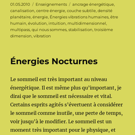
Publié
Catégories
Étiquettes
01.05.2010
Enseignements
ancrage énergétique
,
le
canalisation
,
centre énergie
,
couche subtile
,
densité
planétaire
,
énergie
,
Énergies vibrations humaines
,
être
humain
,
évolution
,
intuition
,
multidimensionnel
,
multipass
,
qui nous sommes
,
stabilisation
,
troisième
dimension
,
vibration
Énergies Nocturnes
Le sommeil est très important au niveau
énergétique. Il est même plus qu’important, je
dirai que le sommeil est nécessaire et vital.
Certains esprits agités s’évertuent à considérer
le sommeil comme inutile, une perte de temps,
voir jusqu’à le modifier. Le sommeil est un
moment très important pour le physique, et