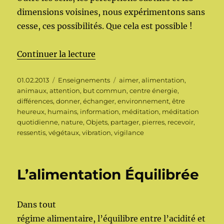
dimensions voisines, nous expérimentons sans
cesse, ces possibilités. Que cela est possible !
de « Les vibrations en nous »
Continuer la lecture
Publié
Catégories
Étiquettes
01.02.2013
Enseignements
aimer
,
alimentation
,
le
animaux
,
attention
,
but commun
,
centre énergie
,
différences
,
donner
,
échanger
,
environnement
,
être
heureux
,
humains
,
information
,
méditation
,
méditation
quotidienne
,
nature
,
Objets
,
partager
,
pierres
,
recevoir
,
ressentis
,
végétaux
,
vibration
,
vigilance
L’alimentation Équilibrée
Dans tout
régime alimentaire, l’équilibre entre l’acidité et