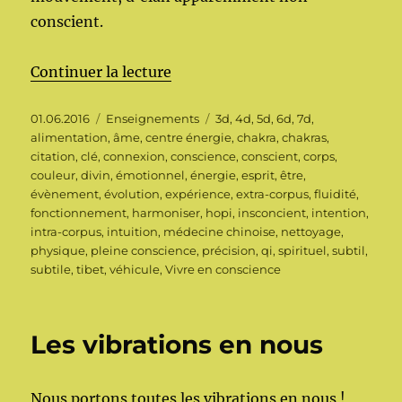
conscient.
de « Les chakras… »
Continuer la lecture
Publié
Catégories
Étiquettes
01.06.2016
Enseignements
3d
,
4d
,
5d
,
6d
,
7d
,
le
alimentation
,
âme
,
centre énergie
,
chakra
,
chakras
,
citation
,
clé
,
connexion
,
conscience
,
conscient
,
corps
,
couleur
,
divin
,
émotionnel
,
énergie
,
esprit
,
être
,
évènement
,
évolution
,
expérience
,
extra-corpus
,
fluidité
,
fonctionnement
,
harmoniser
,
hopi
,
insconcient
,
intention
,
intra-corpus
,
intuition
,
médecine chinoise
,
nettoyage
,
physique
,
pleine conscience
,
précision
,
qi
,
spirituel
,
subtil
,
subtile
,
tibet
,
véhicule
,
Vivre en conscience
Les vibrations en nous
Nous portons toutes les vibrations en nous !