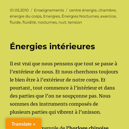
Publié
Catégories
Étiquettes
01.05.2010
Enseignements
centre énergie
,
chambre
,
le
énergie du corps
,
Energies
,
Énergies Nocturnes
,
exercice
,
fluide
,
fluidité
,
nocturnes
,
nuit
,
tension
Énergies intérieures
Il est vrai que nous pensons que tout se passe à
l’extérieur de nous. Et nous cherchons toujours
le bien être à l’extérieur de notre corps. Et
pourtant, tout commence à l’intérieur et dans
des parties que l’on ne soupçonne pas. Nous
sommes des instruments composés de
plusieurs parties qui vibrent à l’unisson.
Translate »
Reprenons l’exemple de
l’horloge chinoise
.