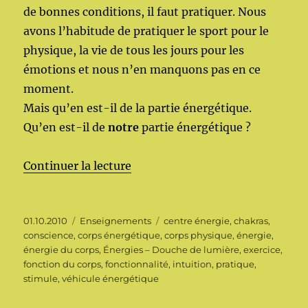
de bonnes conditions, il faut pratiquer. Nous
avons l’habitude de pratiquer le sport pour le
physique, la vie de tous les jours pour les
émotions et nous n’en manquons pas en ce
moment.
Mais qu’en est-il de la partie énergétique.
Qu’en est-il de
notre
partie énergétique ?
de « Énergies – Douche de lumi
Continuer la lecture
Publié
Catégories
Étiquettes
01.10.2010
Enseignements
centre énergie
,
chakras
,
le
conscience
,
corps énergétique
,
corps physique
,
énergie
,
énergie du corps
,
Énergies – Douche de lumière
,
exercice
,
fonction du corps
,
fonctionnalité
,
intuition
,
pratique
,
stimule
,
véhicule énergétique