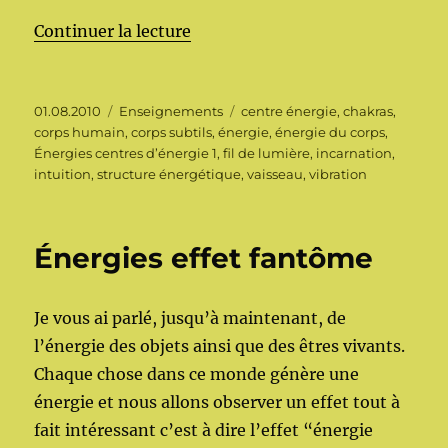
de « Énergies centres d’énergie 
Continuer la lecture
Publié
Catégories
Étiquettes
01.08.2010
Enseignements
centre énergie
,
chakras
,
le
corps humain
,
corps subtils
,
énergie
,
énergie du corps
,
Énergies centres d’énergie 1
,
fil de lumière
,
incarnation
,
intuition
,
structure énergétique
,
vaisseau
,
vibration
Énergies effet fantôme
Je vous ai parlé, jusqu’à maintenant, de
l’énergie des objets ainsi que des êtres vivants.
Chaque chose dans ce monde génère une
énergie et nous allons observer un effet tout à
fait intéressant c’est à dire l’effet “énergie