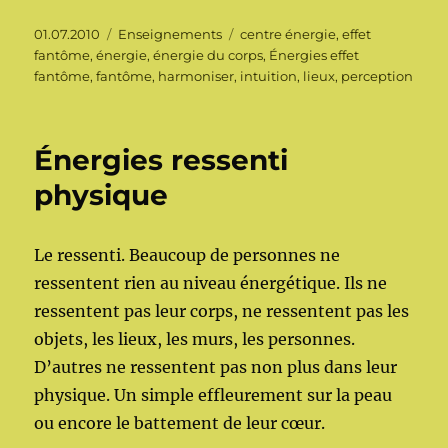
Publié
Catégories
Étiquettes
01.07.2010
Enseignements
centre énergie
,
effet
le
fantôme
,
énergie
,
énergie du corps
,
Énergies effet
fantôme
,
fantôme
,
harmoniser
,
intuition
,
lieux
,
perception
Énergies ressenti
physique
Le ressenti. Beaucoup de personnes ne
ressentent rien au niveau énergétique. Ils ne
ressentent pas leur corps, ne ressentent pas les
objets, les lieux, les murs, les personnes.
D’autres ne ressentent pas non plus dans leur
physique. Un simple effleurement sur la peau
ou encore le battement de leur cœur.