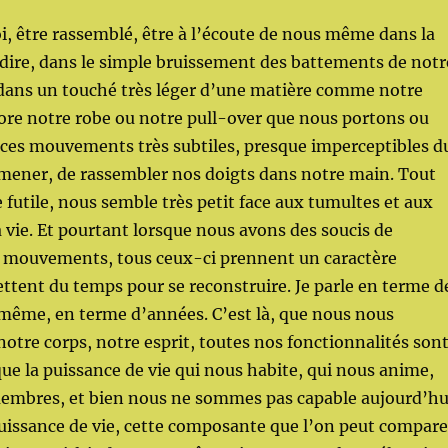
oi, être rassemblé, être à l’écoute de nous même dans la
 à dire, dans le simple bruissement des battements de notr
dans un touché très léger d’une matière comme notre
ore notre robe ou notre pull-over que nous portons ou
es mouvements très subtiles, presque imperceptibles d
amener, de rassembler nos doigts dans notre main. Tout
 futile, nous semble très petit face aux tumultes et aux
a vie. Et pourtant lorsque nous avons des soucis de
s mouvements, tous ceux-ci prennent un caractère
tent du temps pour se reconstruire. Je parle en terme d
 même, en terme d’années. C’est là, que nous nous
otre corps, notre esprit, toutes nos fonctionnalités son
ue la puissance de vie qui nous habite, qui nous anime,
embres, et bien nous ne sommes pas capable aujourd’hu
puissance de vie, cette composante que l’on peut compare