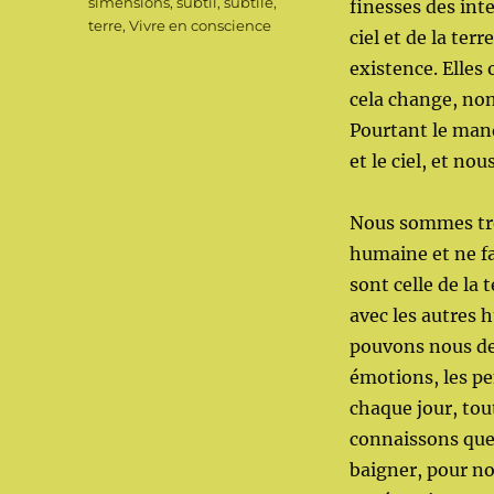
simensions
,
subtil
,
subtile
,
finesses des int
terre
,
Vivre en conscience
ciel et de la te
existence. Elles 
cela change, non
Pourtant le man
et le ciel, et no
Nous sommes trè
humaine et ne fa
sont celle de la 
avec les autres 
pouvons nous dem
émotions, les pe
chaque jour, tou
connaissons que 
baigner, pour n