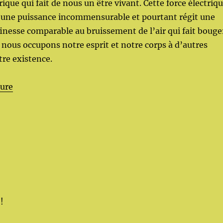
rique qui fait de nous un être vivant. Cette force électriq
d’une puissance incommensurable et pourtant régit une
 finesse comparable au bruissement de l’air qui fait bouge
nous occupons notre esprit et notre corps à d’autres
tre existence.
de « Les dimensions ciel, humain, terre »
ture
!