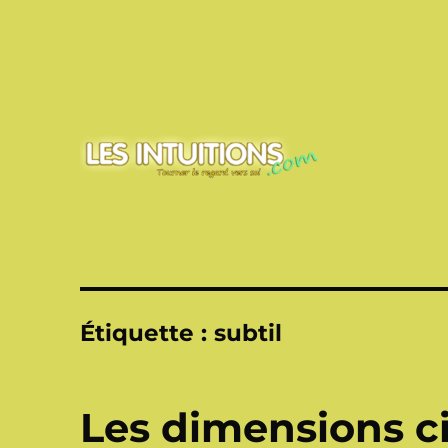
Touner le regard vers soi
Les intuitions
Étiquette :
subtil
Les dimensions ci