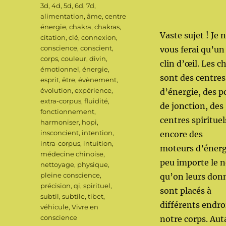
Étiquettes
3d
,
4d
,
5d
,
6d
,
7d
,
alimentation
,
âme
,
centre
énergie
,
chakra
,
chakras
,
Vaste sujet ! Je 
citation
,
clé
,
connexion
,
conscience
,
conscient
,
vous ferai qu’un
corps
,
couleur
,
divin
,
clin d’œil. Les c
émotionnel
,
énergie
,
sont des centres
esprit
,
être
,
évènement
,
évolution
,
expérience
,
d’énergie, des p
extra-corpus
,
fluidité
,
de jonction, des
fonctionnement
,
centres spirituel
harmoniser
,
hopi
,
insconcient
,
intention
,
encore des
intra-corpus
,
intuition
,
moteurs d’énerg
médecine chinoise
,
peu importe le 
nettoyage
,
physique
,
pleine conscience
,
qu’on leurs donn
précision
,
qi
,
spirituel
,
sont placés à
subtil
,
subtile
,
tibet
,
différents endro
véhicule
,
Vivre en
conscience
notre corps. Aut