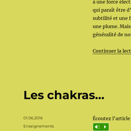
à une force élect
qui paraît être 
subtilité et une
une plume. Mais 
généralité de no
Continuer la lec
Les chakras…
Publié
01.06.2016
Écoutez l’article 
le
Catégories
Enseignements
Vm
P