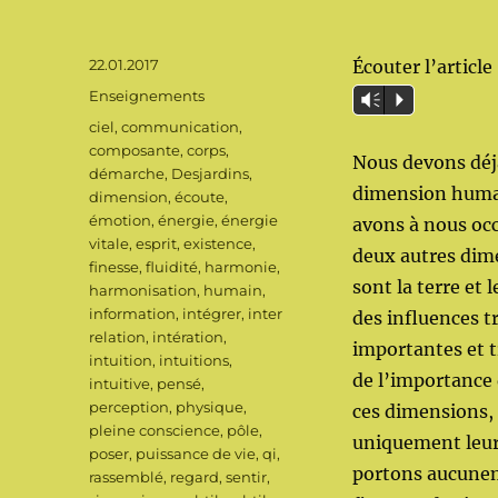
Publié
22.01.2017
Écouter l’article
le
Catégories
Enseignements
Vm
P
Étiquettes
ciel
,
communication
,
composante
,
corps
,
Nous devons déjà
démarche
,
Desjardins
,
dimension huma
dimension
,
écoute
,
émotion
,
énergie
,
énergie
avons à nous oc
vitale
,
esprit
,
existence
,
deux autres dim
finesse
,
fluidité
,
harmonie
,
sont la terre et l
harmonisation
,
humain
,
information
,
intégrer
,
inter
des influences t
relation
,
intération
,
importantes et 
intuition
,
intuitions
,
de l’importance
intuitive
,
pensé
,
perception
,
physique
,
ces dimensions,
pleine conscience
,
pôle
,
uniquement leur 
poser
,
puissance de vie
,
qi
,
portons aucunem
rassemblé
,
regard
,
sentir
,