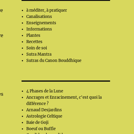
re
à méditer, à pratiquer
Canalisations
Enseignements
Informations
re
Plantes
Recettes
Soin de soi
Sutra Mantra
Sutras du Canon Bouddhique
4 Phases de la Lune
es
Ancrages et Enracinement, c'est quoi la
différence ?
Arnaud Desjardins
Astrologie Celtique
Baie de Goji
Boeuf ou Buffle