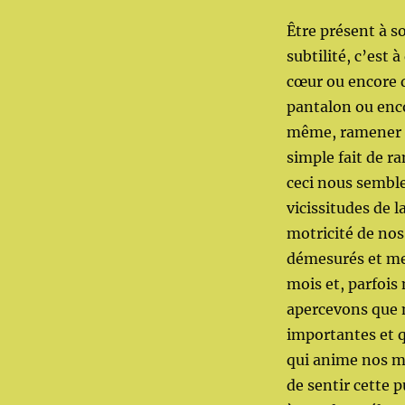
Être présent à s
subtilité, c’est
cœur ou encore 
pantalon ou enc
même, ramener c
simple fait de r
ceci nous semble
vicissitudes de l
motricité de no
démesurés et met
mois et, parfois
apercevons que n
importantes et q
qui anime nos m
de sentir cette 