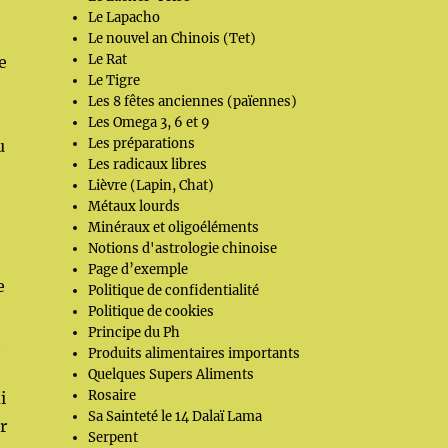
Le Lapacho
Le nouvel an Chinois (Tet)
Le Rat
e
Le Tigre
Les 8 fêtes anciennes (païennes)
Les Omega 3, 6 et 9
Les préparations
u
Les radicaux libres
Lièvre (Lapin, Chat)
Métaux lourds
Minéraux et oligoéléments
Notions d'astrologie chinoise
Page d’exemple
e
Politique de confidentialité
Politique de cookies
Principe du Ph
t
Produits alimentaires importants
Quelques Supers Aliments
Rosaire
i
Sa Sainteté le 14 Dalaï Lama
r
Serpent