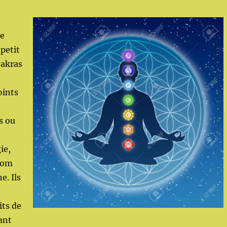
ne
 petit
hakras
oints
s ou
ie,
nom
e. Ils
its de
ant