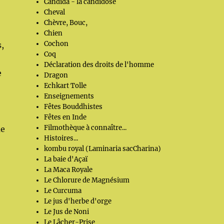
Candida - la candidose
Cheval
Chèvre, Bouc,
Chien
Cochon
,
Coq
Déclaration des droits de l'homme
e
Dragon
Echkart Tolle
Enseignements
Fêtes Bouddhistes
Fêtes en Inde
Filmothèque à connaître...
ue
Histoires...
kombu royal (Laminaria sacCharina)
La baie d'Açaï
La Maca Royale
Le Chlorure de Magnésium
Le Curcuma
Le jus d'herbe d'orge
Le Jus de Noni
Le Lâcher-Prise