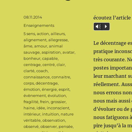
Publié
08.11.2014
écoutez l’article 
le
Catégories
Enseignements
Vm
P
Étiquettes
5 sens
,
action
,
ailleurs
,
alignement
,
allegresse
,
Le décentrage e
âme
,
amour
,
animal
pratique inconsc
sauvage
,
aspiration
,
avatar
,
bonheur
,
capable
,
très courante. N
centrage
,
centré
,
clair
,
postes important
clarté
,
coach
,
leur marchant su
connaissance
,
connaitre
,
corps
,
décentrage
,
réellement. Aus
émotion
,
énergie
,
esprit
,
nous errons non 
évènement
,
évolution
,
nous mais aussi
fragilité
,
frein
,
grossier
,
haine
,
idée
,
inconscient
,
d’évoluer ou de
intérieur
,
intuition
,
nature
nous fatiguons à
véritable
,
observation
,
pire jusqu’à la m
observé
,
observer
,
pensée
,