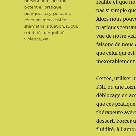
personnalité
,
possible
,
réalité et que no
potentiel
,
pratique
,
pas si simple que
pratiquer
,
psy
,
puissant
,
Alors nous pouvo
réaction
,
repos
,
rivière
,
shamatha
,
situation
,
subtil
,
pratiques tentan
subtilité
,
tranquillité
,
vue de notre vis
violence
,
vrai
faisons de nous 
que celui qui es
inexorablement t
Certes, utiliser
PNL ou une form
déblocage en acc
que ces pratique
thérapeute avéré
dessert. Forcer 
fluidité, à l’amo