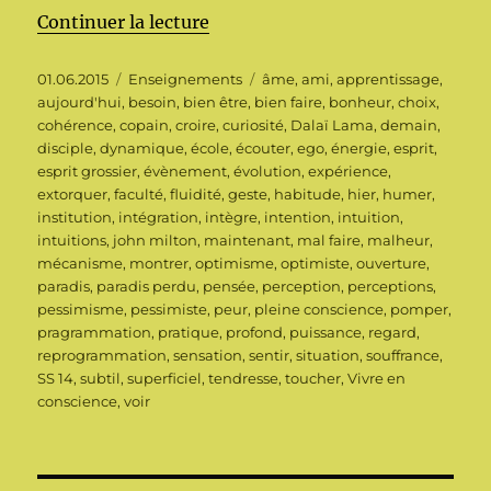
de « Peur de bien faire ou reche
Continuer la lecture
Publié
Catégories
Étiquettes
01.06.2015
Enseignements
âme
,
ami
,
apprentissage
,
le
aujourd'hui
,
besoin
,
bien être
,
bien faire
,
bonheur
,
choix
,
cohérence
,
copain
,
croire
,
curiosité
,
Dalaï Lama
,
demain
,
disciple
,
dynamique
,
école
,
écouter
,
ego
,
énergie
,
esprit
,
esprit grossier
,
évènement
,
évolution
,
expérience
,
extorquer
,
faculté
,
fluidité
,
geste
,
habitude
,
hier
,
humer
,
institution
,
intégration
,
intègre
,
intention
,
intuition
,
intuitions
,
john milton
,
maintenant
,
mal faire
,
malheur
,
mécanisme
,
montrer
,
optimisme
,
optimiste
,
ouverture
,
paradis
,
paradis perdu
,
pensée
,
perception
,
perceptions
,
pessimisme
,
pessimiste
,
peur
,
pleine conscience
,
pomper
,
pragrammation
,
pratique
,
profond
,
puissance
,
regard
,
reprogrammation
,
sensation
,
sentir
,
situation
,
souffrance
,
SS 14
,
subtil
,
superficiel
,
tendresse
,
toucher
,
Vivre en
conscience
,
voir