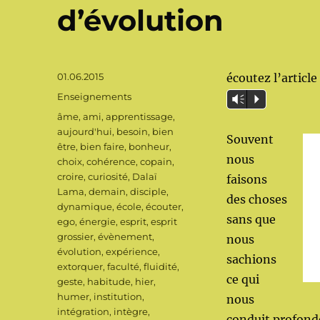
d’évolution
Publié
01.06.2015
écoutez l’article 
le
Catégories
Enseignements
Vm
P
Étiquettes
âme
,
ami
,
apprentissage
,
aujourd'hui
,
besoin
,
bien
Souvent
être
,
bien faire
,
bonheur
,
nous
choix
,
cohérence
,
copain
,
croire
,
curiosité
,
Dalaï
faisons
Lama
,
demain
,
disciple
,
des choses
dynamique
,
école
,
écouter
,
sans que
ego
,
énergie
,
esprit
,
esprit
grossier
,
évènement
,
nous
évolution
,
expérience
,
sachions
extorquer
,
faculté
,
fluidité
,
ce qui
geste
,
habitude
,
hier
,
humer
,
institution
,
nous
intégration
,
intègre
,
conduit profondé