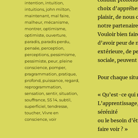
intention
,
intuition
,
choix d’appréhen
intuitions
,
john milton
,
maintenant
,
mal faire
,
plaisir, de nous 
malheur
,
mécanisme
,
notre partenaire
montrer
,
optimisme
,
Vouloir bien fair
optimiste
,
ouverture
,
paradis
,
paradis perdu
,
d’avoir peur de 
pensée
,
perception
,
extérieure, de p
perceptions
,
pessimisme
,
sociale, peuvent
pessimiste
,
peur
,
pleine
conscience
,
pomper
,
pragrammation
,
pratique
,
Pour chaque situ
profond
,
puissance
,
regard
,
reprogrammation
,
sensation
,
sentir
,
situation
,
« Qu’est-ce qui
souffrance
,
SS 14
,
subtil
,
L’apprentissage, l
superficiel
,
tendresse
,
sérénité
toucher
,
Vivre en
conscience
,
voir
ou le besoin d’êt
faire voir ? »