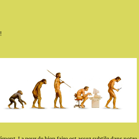
!
ment. La peur de bien faire est assez subtile dans notre