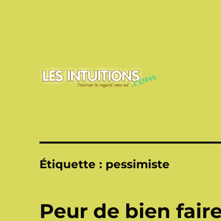
Touner le regard vers soi
Les intuitions
Étiquette :
pessimiste
Peur de bien fair