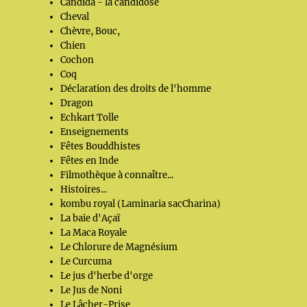
Candida - la candidose
Cheval
Chèvre, Bouc,
Chien
Cochon
Coq
Déclaration des droits de l'homme
Dragon
Echkart Tolle
Enseignements
Fêtes Bouddhistes
Fêtes en Inde
Filmothèque à connaître...
Histoires...
kombu royal (Laminaria sacCharina)
La baie d'Açaï
La Maca Royale
Le Chlorure de Magnésium
Le Curcuma
Le jus d'herbe d'orge
Le Jus de Noni
Le Lâcher-Prise