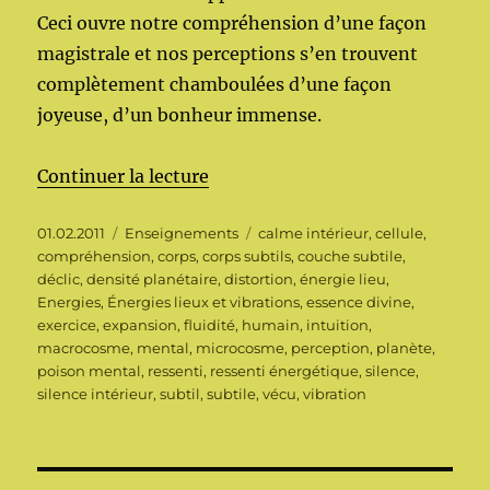
Ceci ouvre notre compréhension d’une façon
magistrale et nos perceptions s’en trouvent
complètement chamboulées d’une façon
joyeuse, d’un bonheur immense.
de « Énergies lieux et vibrations
Continuer la lecture
Publié
Catégories
Étiquettes
01.02.2011
Enseignements
calme intérieur
,
cellule
,
le
compréhension
,
corps
,
corps subtils
,
couche subtile
,
déclic
,
densité planétaire
,
distortion
,
énergie lieu
,
Energies
,
Énergies lieux et vibrations
,
essence divine
,
exercice
,
expansion
,
fluidité
,
humain
,
intuition
,
macrocosme
,
mental
,
microcosme
,
perception
,
planète
,
poison mental
,
ressenti
,
ressenti énergétique
,
silence
,
silence intérieur
,
subtil
,
subtile
,
vécu
,
vibration