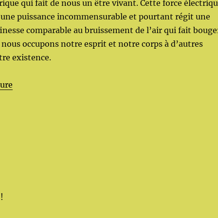
rique qui fait de nous un être vivant. Cette force électriq
d’une puissance incommensurable et pourtant régit une
 finesse comparable au bruissement de l’air qui fait bouge
nous occupons notre esprit et notre corps à d’autres
tre existence.
de « Les dimensions ciel, humain, terre »
ture
!