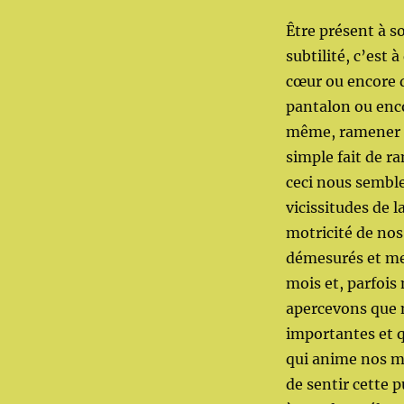
Être présent à s
subtilité, c’est
cœur ou encore 
pantalon ou enc
même, ramener c
simple fait de r
ceci nous semble
vicissitudes de l
motricité de no
démesurés et met
mois et, parfois
apercevons que n
importantes et q
qui anime nos m
de sentir cette 