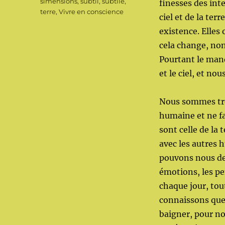
simensions
,
subtil
,
subtile
,
finesses des int
terre
,
Vivre en conscience
ciel et de la te
existence. Elles 
cela change, non
Pourtant le man
et le ciel, et no
Nous sommes trè
humaine et ne fa
sont celle de la 
avec les autres 
pouvons nous dem
émotions, les pe
chaque jour, tou
connaissons que 
baigner, pour n