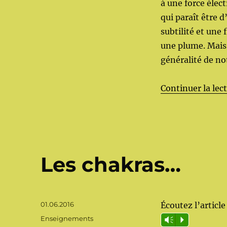
à une force élect
qui paraît être 
subtilité et une
une plume. Mais 
généralité de no
Continuer la lec
Les chakras…
Publié
01.06.2016
Écoutez l’article 
le
Catégories
Enseignements
Vm
P