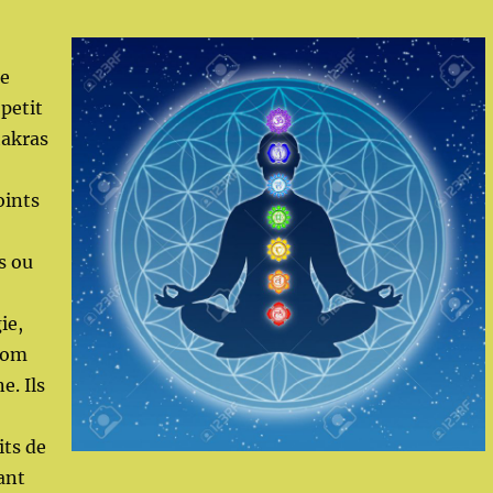
ne
 petit
hakras
oints
s ou
ie,
nom
e. Ils
its de
ant