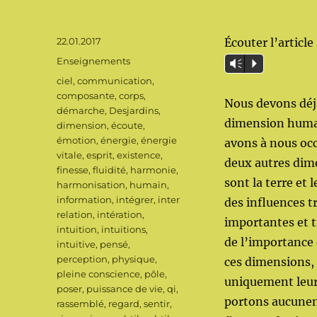
Publié
22.01.2017
Écouter l’article
le
Catégories
Enseignements
Vm
P
Étiquettes
ciel
,
communication
,
composante
,
corps
,
Nous devons déjà
démarche
,
Desjardins
,
dimension huma
dimension
,
écoute
,
émotion
,
énergie
,
énergie
avons à nous oc
vitale
,
esprit
,
existence
,
deux autres dim
finesse
,
fluidité
,
harmonie
,
sont la terre et l
harmonisation
,
humain
,
information
,
intégrer
,
inter
des influences t
relation
,
intération
,
importantes et 
intuition
,
intuitions
,
de l’importance
intuitive
,
pensé
,
perception
,
physique
,
ces dimensions,
pleine conscience
,
pôle
,
uniquement leur 
poser
,
puissance de vie
,
qi
,
portons aucunem
rassemblé
,
regard
,
sentir
,