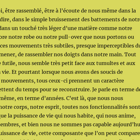
oi, être rassemblé, être à l’écoute de nous même dans la
 à dire, dans le simple bruissement des battements de notr
dans un touché très léger d’une matière comme notre
ore notre robe ou notre pull-over que nous portons ou
es mouvements très subtiles, presque imperceptibles d
amener, de rassembler nos doigts dans notre main. Tout
 futile, nous semble très petit face aux tumultes et aux
a vie. Et pourtant lorsque nous avons des soucis de
s mouvements, tous ceux-ci prennent un caractère
tent du temps pour se reconstruire. Je parle en terme d
 même, en terme d’années. C’est là, que nous nous
otre corps, notre esprit, toutes nos fonctionnalités son
ue la puissance de vie qui nous habite, qui nous anime,
embres, et bien nous ne sommes pas capable aujourd’hu
puissance de vie, cette composante que l’on peut compare