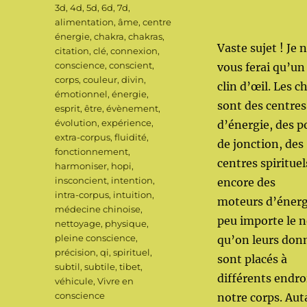
Étiquettes
3d
,
4d
,
5d
,
6d
,
7d
,
alimentation
,
âme
,
centre
énergie
,
chakra
,
chakras
,
Vaste sujet ! Je 
citation
,
clé
,
connexion
,
conscience
,
conscient
,
vous ferai qu’un
corps
,
couleur
,
divin
,
clin d’œil. Les c
émotionnel
,
énergie
,
sont des centres
esprit
,
être
,
évènement
,
évolution
,
expérience
,
d’énergie, des p
extra-corpus
,
fluidité
,
de jonction, des
fonctionnement
,
centres spirituel
harmoniser
,
hopi
,
insconcient
,
intention
,
encore des
intra-corpus
,
intuition
,
moteurs d’énerg
médecine chinoise
,
peu importe le 
nettoyage
,
physique
,
pleine conscience
,
qu’on leurs donn
précision
,
qi
,
spirituel
,
sont placés à
subtil
,
subtile
,
tibet
,
différents endro
véhicule
,
Vivre en
conscience
notre corps. Aut