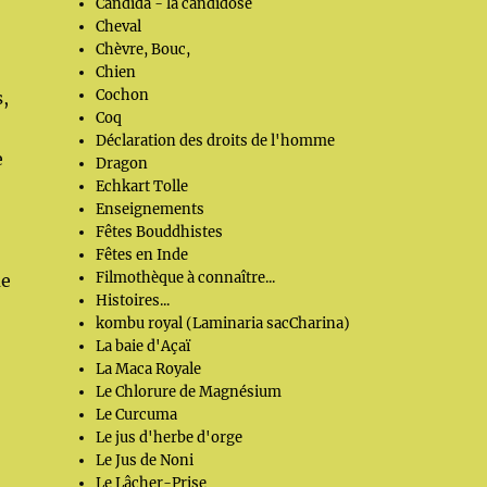
Candida - la candidose
Cheval
Chèvre, Bouc,
Chien
Cochon
,
Coq
Déclaration des droits de l'homme
e
Dragon
Echkart Tolle
Enseignements
Fêtes Bouddhistes
Fêtes en Inde
Filmothèque à connaître...
ue
Histoires...
kombu royal (Laminaria sacCharina)
La baie d'Açaï
La Maca Royale
Le Chlorure de Magnésium
Le Curcuma
Le jus d'herbe d'orge
Le Jus de Noni
Le Lâcher-Prise