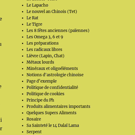
Le Lapacho
Le nouvel an Chinois (Tet)
Le Rat
e
Le Tigre
Les 8 fêtes anciennes (païennes)
Les Omega 3, 6 et 9
Les préparations
u
Les radicaux libres
Lièvre (Lapin, Chat)
Métaux lourds
Minéraux et oligoéléments
Notions d'astrologie chinoise
Page d’exemple
e
Politique de confidentialité
Politique de cookies
Principe du Ph
t
Produits alimentaires importants
Quelques Supers Aliments
Rosaire
i
Sa Sainteté le 14 Dalaï Lama
r
Serpent