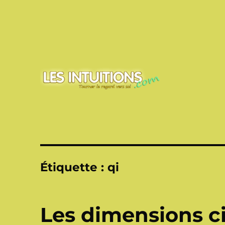
Touner le regard vers soi
Les intuitions
Étiquette :
qi
Les dimensions ci