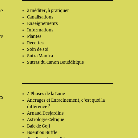
re
à méditer, à pratiquer
Canalisations
Enseignements
Informations
re
Plantes
Recettes
Soin de soi
Sutra Mantra
Sutras du Canon Bouddhique
4 Phases de la Lune
es
Ancrages et Enracinement, c'est quoi la
différence ?
Arnaud Desjardins
Astrologie Celtique
Baie de Goji
Boeuf ou Buffle