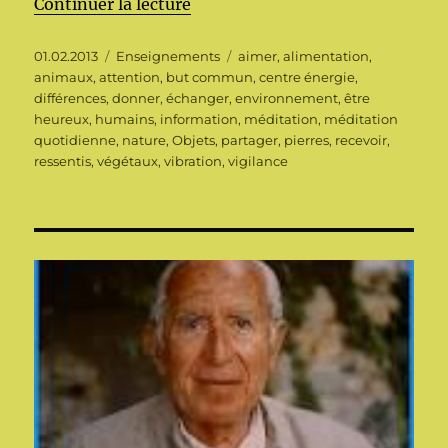
de « Les vibrations en nous »
Continuer la lecture
Publié
Catégories
Étiquettes
01.02.2013
Enseignements
aimer
,
alimentation
,
le
animaux
,
attention
,
but commun
,
centre énergie
,
différences
,
donner
,
échanger
,
environnement
,
être
heureux
,
humains
,
information
,
méditation
,
méditation
quotidienne
,
nature
,
Objets
,
partager
,
pierres
,
recevoir
,
ressentis
,
végétaux
,
vibration
,
vigilance