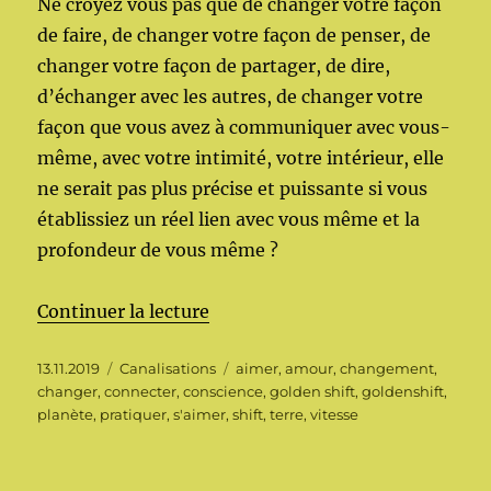
Ne croyez vous pas que de changer votre façon
de faire, de changer votre façon de penser, de
changer votre façon de partager, de dire,
d’échanger avec les autres, de changer votre
façon que vous avez à communiquer avec vous-
même, avec votre intimité, votre intérieur, elle
ne serait pas plus précise et puissante si vous
établissiez un réel lien avec vous même et la
profondeur de vous même ?
de « Le changement, the Shift »
Continuer la lecture
Publié
Catégories
Étiquettes
13.11.2019
Canalisations
aimer
,
amour
,
changement
,
le
changer
,
connecter
,
conscience
,
golden shift
,
goldenshift
,
planète
,
pratiquer
,
s'aimer
,
shift
,
terre
,
vitesse