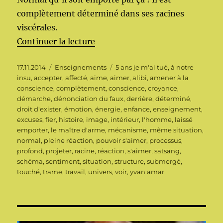
complètement déterminé dans ses racines
viscérales.
de « La croyance et les mécanis
Continuer la lecture
Publié
Catégories
Étiquettes
17.11.2014
Enseignements
5 ans je m'ai tué
,
à notre
le
insu
,
accepter
,
affecté
,
aime
,
aimer
,
alibi
,
amener à la
conscience
,
complètement
,
conscience
,
croyance
,
démarche
,
dénonciation du faux
,
derrière
,
déterminé
,
droit d'exister
,
émotion
,
énergie
,
enfance
,
enseignement
,
excuses
,
fier
,
histoire
,
image
,
intérieur
,
l'homme
,
laissé
emporter
,
le maître d'arme
,
mécanisme
,
même situation
,
normal
,
pleine réaction
,
pouvoir s'aimer
,
processus
,
profond
,
projeter
,
racine
,
réaction
,
s'aimer
,
satsang
,
schéma
,
sentiment
,
situation
,
structure
,
submergé
,
touché
,
trame
,
travail
,
univers
,
voir
,
yvan amar