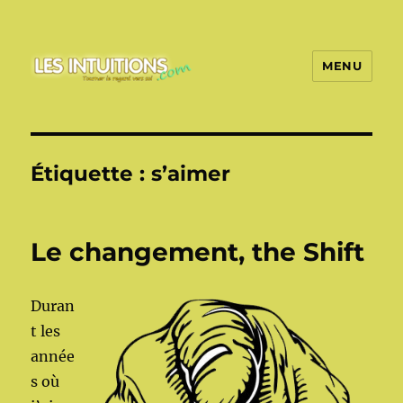
MENU
Les intuitions
Étiquette :
s’aimer
Le changement, the Shift
Duran
t les
année
s où