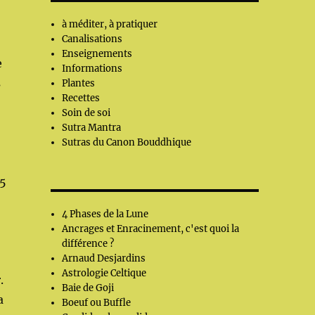
à méditer, à pratiquer
Canalisations
Enseignements
e
Informations
s
Plantes
Recettes
Soin de soi
Sutra Mantra
Sutras du Canon Bouddhique
 5
4 Phases de la Lune
Ancrages et Enracinement, c'est quoi la
différence ?
Arnaud Desjardins
Astrologie Celtique
.
Baie de Goji
a
Boeuf ou Buffle