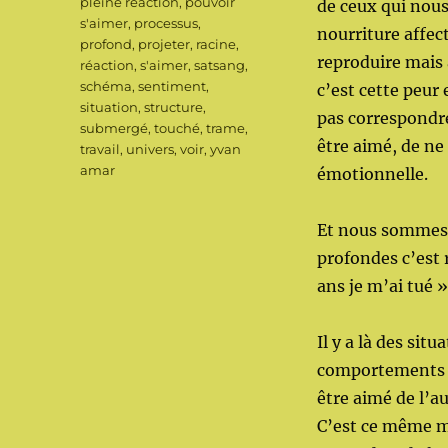
pleine réaction
,
pouvoir
de ceux qui nous
s'aimer
,
processus
,
nourriture affe
profond
,
projeter
,
racine
,
reproduire mais 
réaction
,
s'aimer
,
satsang
,
schéma
,
sentiment
,
c’est cette peur
situation
,
structure
,
pas correspondre
submergé
,
touché
,
trame
,
être aimé, de ne 
travail
,
univers
,
voir
,
yvan
amar
émotionnelle.
Et nous sommes e
profondes c’est 
ans je m’ai tué 
Il y a là des sit
comportements qu
être aimé de l’au
C’est ce même m