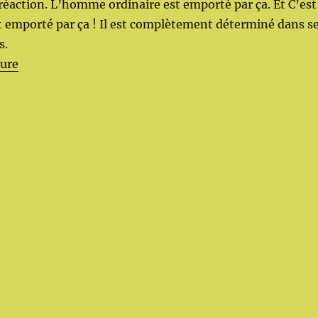
réaction. L’homme ordinaire est emporté par ça. Et C’est
t emporté par ça ! Il est complètement déterminé dans s
s.
de « La croyance et les mécanismes »
ture