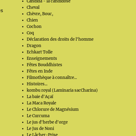
Candida - la candidose
Cheval
es
Chèvre, Bouc,
Chien
Cochon
Coq
Déclaration des droits de l'homme
Dragon
Echkart Tolle
Enseignements
Fêtes Bouddhistes
Fêtes en Inde
Filmothèque à connaître...
Histoires...
kombu royal (Laminaria sacCharina)
La baie d'Açaï
La Maca Royale
Le Chlorure de Magnésium
Le Curcuma
Le jus d'herbe d'orge
Le Jus de Noni
Le Lâcher-Prise