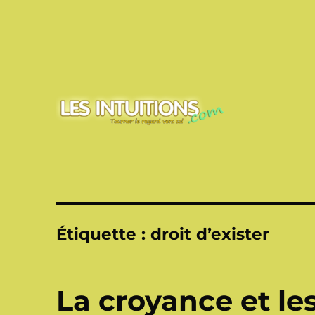
Touner le regard vers soi
Les intuitions
Étiquette :
droit d’exister
La croyance et l