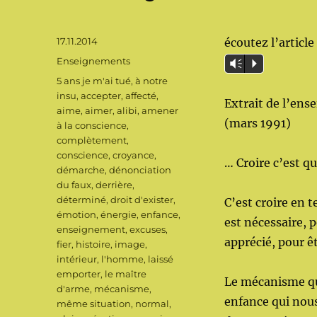
Publié
17.11.2014
écoutez l’article 
le
Catégories
Enseignements
Vm
P
Étiquettes
5 ans je m'ai tué
,
à notre
insu
,
accepter
,
affecté
,
Extrait de l’en
aime
,
aimer
,
alibi
,
amener
(mars 1991)
à la conscience
,
complètement
,
conscience
,
croyance
,
… Croire c’est qu
démarche
,
dénonciation
du faux
,
derrière
,
déterminé
,
droit d'exister
,
C’est croire en t
émotion
,
énergie
,
enfance
,
est nécessaire, 
enseignement
,
excuses
,
apprécié, pour ê
fier
,
histoire
,
image
,
intérieur
,
l'homme
,
laissé
emporter
,
le maître
Le mécanisme qui
d'arme
,
mécanisme
,
enfance qui nous
même situation
,
normal
,