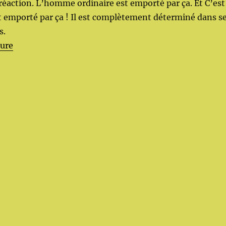
réaction. L’homme ordinaire est emporté par ça. Et C’est
t emporté par ça ! Il est complètement déterminé dans s
s.
de « La croyance et les mécanismes »
ture