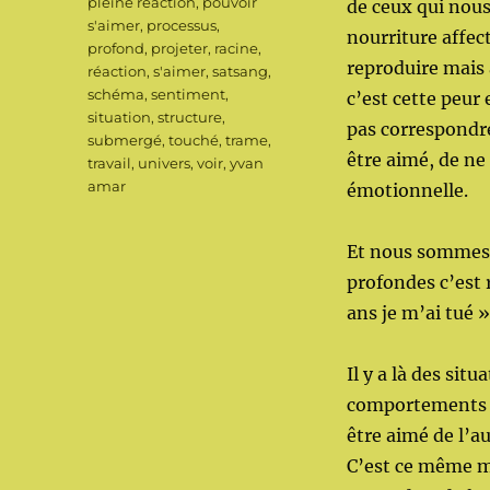
pleine réaction
,
pouvoir
de ceux qui nous
s'aimer
,
processus
,
nourriture affe
profond
,
projeter
,
racine
,
reproduire mais 
réaction
,
s'aimer
,
satsang
,
schéma
,
sentiment
,
c’est cette peur
situation
,
structure
,
pas correspondre
submergé
,
touché
,
trame
,
être aimé, de ne 
travail
,
univers
,
voir
,
yvan
amar
émotionnelle.
Et nous sommes e
profondes c’est 
ans je m’ai tué 
Il y a là des sit
comportements qu
être aimé de l’au
C’est ce même m