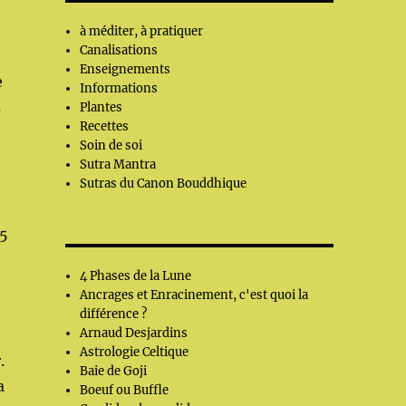
à méditer, à pratiquer
Canalisations
Enseignements
e
Informations
s
Plantes
Recettes
Soin de soi
Sutra Mantra
Sutras du Canon Bouddhique
 5
4 Phases de la Lune
Ancrages et Enracinement, c'est quoi la
différence ?
Arnaud Desjardins
Astrologie Celtique
.
Baie de Goji
a
Boeuf ou Buffle