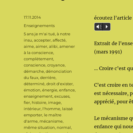
Publié
17.11.2014
écoutez l’article 
le
Catégories
Enseignements
Vm
P
Étiquettes
5 ans je m'ai tué
,
à notre
insu
,
accepter
,
affecté
,
Extrait de l’en
aime
,
aimer
,
alibi
,
amener
(mars 1991)
à la conscience
,
complètement
,
conscience
,
croyance
,
… Croire c’est qu
démarche
,
dénonciation
du faux
,
derrière
,
déterminé
,
droit d'exister
,
C’est croire en t
émotion
,
énergie
,
enfance
,
est nécessaire, 
enseignement
,
excuses
,
apprécié, pour ê
fier
,
histoire
,
image
,
intérieur
,
l'homme
,
laissé
emporter
,
le maître
Le mécanisme qui
d'arme
,
mécanisme
,
enfance qui nous
même situation
,
normal
,