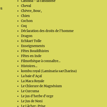
Candida - la candidose
Cheval
es
Chèvre, Bouc,
Chien
Cochon
Coq
Déclaration des droits de l'homme
Dragon
Echkart Tolle
Enseignements
Fêtes Bouddhistes
Fêtes en Inde
Filmothèque à connaître...
Histoires...
kombu royal (Laminaria sacCharina)
La baie d'Açaï
La Maca Royale
Le Chlorure de Magnésium
Le Curcuma
Le jus d'herbe d'orge
Le Jus de Noni
Le Lâcher-Prise