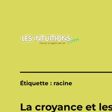
Touner le regard vers soi
Les intuitions
Étiquette :
racine
La croyance et l