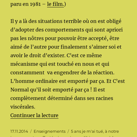
paru en 1981
–
le film.
)
Il y a là des situations terrible où on est obligé
d’adopter des comportements qui sont apriori
pas les nôtres pour pouvoir être accepté, être
aimé de l’autre pour finalement s’aimer soi et
avoir le droit d’exister. C’est ce même
mécanisme qui est touché en nous et qui
constamment va engendrer de la réaction.
L’homme ordinaire est emporté par ça. Et C’est
Normal qu’il soit emporté par ça ! Il est
complètement déterminé dans ses racines
viscérales.
de « La croyance et les mécanis
Continuer la lecture
Publié
Catégories
Étiquettes
17.11.2014
Enseignements
5 ans je m'ai tué
,
à notre