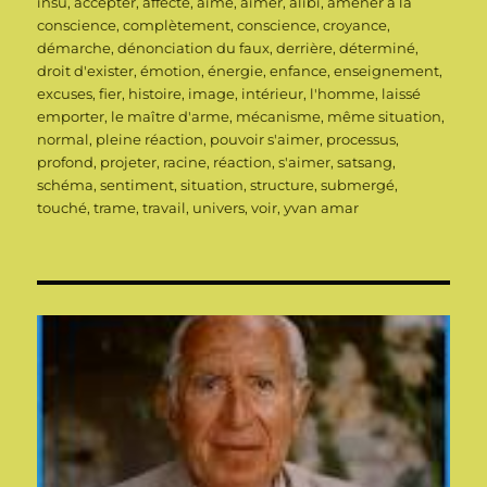
le
insu
,
accepter
,
affecté
,
aime
,
aimer
,
alibi
,
amener à la
conscience
,
complètement
,
conscience
,
croyance
,
démarche
,
dénonciation du faux
,
derrière
,
déterminé
,
droit d'exister
,
émotion
,
énergie
,
enfance
,
enseignement
,
excuses
,
fier
,
histoire
,
image
,
intérieur
,
l'homme
,
laissé
emporter
,
le maître d'arme
,
mécanisme
,
même situation
,
normal
,
pleine réaction
,
pouvoir s'aimer
,
processus
,
profond
,
projeter
,
racine
,
réaction
,
s'aimer
,
satsang
,
schéma
,
sentiment
,
situation
,
structure
,
submergé
,
touché
,
trame
,
travail
,
univers
,
voir
,
yvan amar