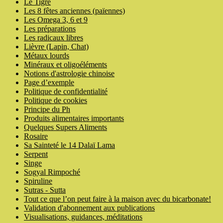
Le Tigre
Les 8 fêtes anciennes (païennes)
Les Omega 3, 6 et 9
Les préparations
Les radicaux libres
Lièvre (Lapin, Chat)
Métaux lourds
Minéraux et oligoéléments
Notions d'astrologie chinoise
Page d’exemple
Politique de confidentialité
Politique de cookies
Principe du Ph
Produits alimentaires importants
Quelques Supers Aliments
Rosaire
Sa Sainteté le 14 Dalaï Lama
Serpent
Singe
Sogyal Rimpoché
Spiruline
Sutras - Sutta
Tout ce que l’on peut faire à la maison avec du bicarbonate!
Validation d'abonnement aux publications
Visualisations, guidances, méditations