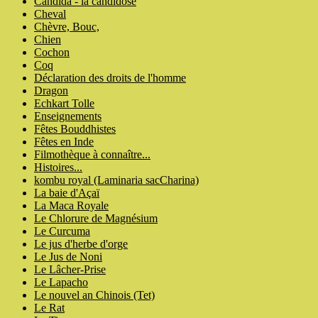
Candida - la candidose
Cheval
Chèvre, Bouc,
Chien
Cochon
Coq
Déclaration des droits de l'homme
Dragon
Echkart Tolle
Enseignements
Fêtes Bouddhistes
Fêtes en Inde
Filmothèque à connaître...
Histoires...
kombu royal (Laminaria sacCharina)
La baie d'Açaï
La Maca Royale
Le Chlorure de Magnésium
Le Curcuma
Le jus d'herbe d'orge
Le Jus de Noni
Le Lâcher-Prise
Le Lapacho
Le nouvel an Chinois (Tet)
Le Rat