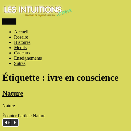
Aller
au
contenu
Menu
Les intuitions
Touner le regard vers soi
Accueil
Rosaire
Histoires
Médits
Cadeaux
Enseignements
Sutras
Étiquette :
ivre en conscience
Nature
Nature
Écouter l’article Nature
Vm
P