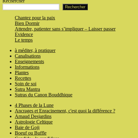
Rechercher
Rechercher
Chantez pour la paix
Bien Dormir
Attendre, patienter sans s’impliquer – Laisser passer
Evidence
Le temps
à méditer, à pratiquer
Canalisations
Enseignements
Informations
Plantes
Recettes
Soin de soi
Sutra Mantra
Sutras du Canon Bouddhique
4 Phases de la Lune
Ancrages et Enracinement, c'est quoi la différence ?
Arnaud Desjardins
Astrologie Celtique
Baie de Goji
Boeuf ou Buffle