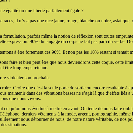
ne égalité ou une liberté parfaitement égale ?
e races, il n’y a pas une race jaune, rouge, blanche ou noire, asiatique,
 formulation, parfois même la notion de réflexion sont toutes empruntes
 cette expression. 90% du langage du corps ne fait pas parti du verbe. D
entons à être fortement ces 90%. Et non pas les 10% restant si tentait 
ssons faire et bien peut être que nous deviendrons cette coque, cette lim
eut être longtemps retenue.
ore violenter son prochain.
croire. Croire que c’est la seule porte de sortie ou encore résultante à a
s maintenir dans des vibrations basses ne s’agit là que d’effets liés a u
tions que nous vivons.
nt ce qu’on nous évertue à mettre en avant. On tente de nous faire oub
V, Téléphone, derniers vêtements à la mode, argent, pornographie, même l
iculièrement nous détourner de nous, de notre nature véritable, de nos p
 des situations.