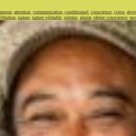
amour
,
attention
,
communication
,
conditionnel
,
conscience
,
corps
,
deve
ditation
,
nature
,
nature véritable
,
origine
,
plaisir
,
pleine conscience
,
rac