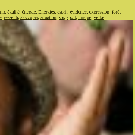
nir
,
égalité
,
énergie
,
Energies
,
esprit
,
évidence
,
expression
,
forêt
,
e
,
ressenti
,
s'occuper
,
situation
,
soi
,
sport
,
unique
,
verbe