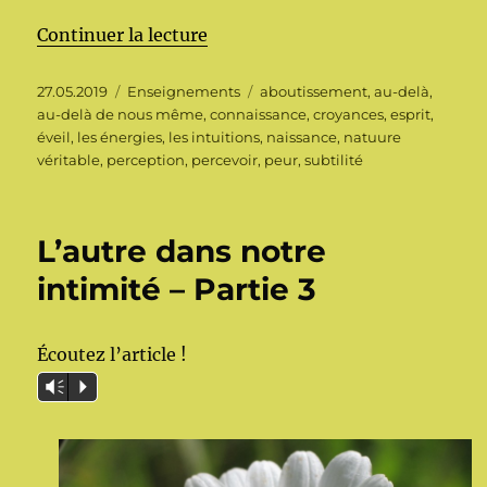
de « Bel été à toutes et tous »
Continuer la lecture
Publié
Catégories
Étiquettes
27.05.2019
Enseignements
aboutissement
,
au-delà
,
le
au-delà de nous même
,
connaissance
,
croyances
,
esprit
,
éveil
,
les énergies
,
les intuitions
,
naissance
,
natuure
véritable
,
perception
,
percevoir
,
peur
,
subtilité
L’autre dans notre
intimité – Partie 3
Écoutez l’article !
Vm
P