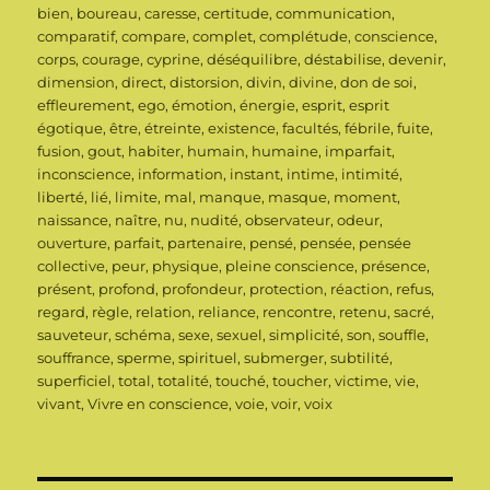
bien
,
boureau
,
caresse
,
certitude
,
communication
,
comparatif
,
compare
,
complet
,
complétude
,
conscience
,
corps
,
courage
,
cyprine
,
déséquilibre
,
déstabilise
,
devenir
,
dimension
,
direct
,
distorsion
,
divin
,
divine
,
don de soi
,
effleurement
,
ego
,
émotion
,
énergie
,
esprit
,
esprit
égotique
,
être
,
étreinte
,
existence
,
facultés
,
fébrile
,
fuite
,
fusion
,
gout
,
habiter
,
humain
,
humaine
,
imparfait
,
inconscience
,
information
,
instant
,
intime
,
intimité
,
liberté
,
lié
,
limite
,
mal
,
manque
,
masque
,
moment
,
naissance
,
naître
,
nu
,
nudité
,
observateur
,
odeur
,
ouverture
,
parfait
,
partenaire
,
pensé
,
pensée
,
pensée
collective
,
peur
,
physique
,
pleine conscience
,
présence
,
présent
,
profond
,
profondeur
,
protection
,
réaction
,
refus
,
regard
,
règle
,
relation
,
reliance
,
rencontre
,
retenu
,
sacré
,
sauveteur
,
schéma
,
sexe
,
sexuel
,
simplicité
,
son
,
souffle
,
souffrance
,
sperme
,
spirituel
,
submerger
,
subtilité
,
superficiel
,
total
,
totalité
,
touché
,
toucher
,
victime
,
vie
,
vivant
,
Vivre en conscience
,
voie
,
voir
,
voix