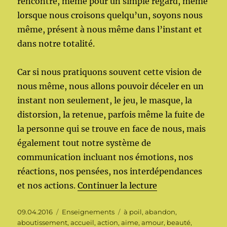
rencontre, même pour un simple regard, même
lorsque nous croisons quelqu’un, soyons nous
même, présent à nous même dans l’instant et
dans notre totalité.
Car si nous pratiquons souvent cette vision de
nous même, nous allons pouvoir déceler en un
instant non seulement, le jeu, le masque, la
distorsion, la retenue, parfois même la fuite de
la personne qui se trouve en face de nous, mais
également tout notre système de
communication incluant nos émotions, nos
réactions, nos pensées, nos interdépendances
de « L’autre dans
et nos actions.
Continuer la lecture
Publié
Catégories
Étiquettes
09.04.2016
Enseignements
à poil
,
abandon
,
le
aboutissement
,
accueil
,
action
,
aime
,
amour
,
beauté
,