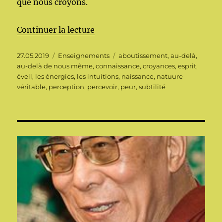
que nous croyons.
de « Bel été à toutes et tous »
Continuer la lecture
Publié
Catégories
Étiquettes
27.05.2019
Enseignements
aboutissement
,
au-delà
,
le
au-delà de nous même
,
connaissance
,
croyances
,
esprit
,
éveil
,
les énergies
,
les intuitions
,
naissance
,
natuure
véritable
,
perception
,
percevoir
,
peur
,
subtilité