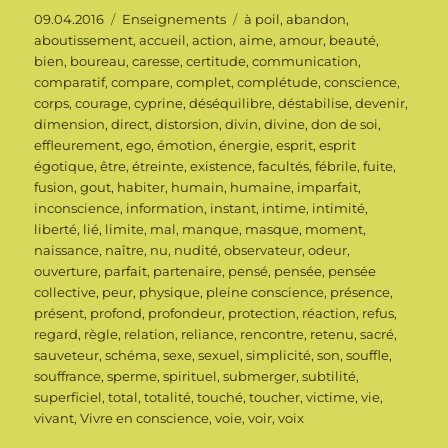
Publié
Catégories
Étiquettes
09.04.2016
Enseignements
à poil
,
abandon
,
le
aboutissement
,
accueil
,
action
,
aime
,
amour
,
beauté
,
bien
,
boureau
,
caresse
,
certitude
,
communication
,
comparatif
,
compare
,
complet
,
complétude
,
conscience
,
corps
,
courage
,
cyprine
,
déséquilibre
,
déstabilise
,
devenir
,
dimension
,
direct
,
distorsion
,
divin
,
divine
,
don de soi
,
effleurement
,
ego
,
émotion
,
énergie
,
esprit
,
esprit
égotique
,
être
,
étreinte
,
existence
,
facultés
,
fébrile
,
fuite
,
fusion
,
gout
,
habiter
,
humain
,
humaine
,
imparfait
,
inconscience
,
information
,
instant
,
intime
,
intimité
,
liberté
,
lié
,
limite
,
mal
,
manque
,
masque
,
moment
,
naissance
,
naître
,
nu
,
nudité
,
observateur
,
odeur
,
ouverture
,
parfait
,
partenaire
,
pensé
,
pensée
,
pensée
collective
,
peur
,
physique
,
pleine conscience
,
présence
,
présent
,
profond
,
profondeur
,
protection
,
réaction
,
refus
,
regard
,
règle
,
relation
,
reliance
,
rencontre
,
retenu
,
sacré
,
sauveteur
,
schéma
,
sexe
,
sexuel
,
simplicité
,
son
,
souffle
,
souffrance
,
sperme
,
spirituel
,
submerger
,
subtilité
,
superficiel
,
total
,
totalité
,
touché
,
toucher
,
victime
,
vie
,
vivant
,
Vivre en conscience
,
voie
,
voir
,
voix