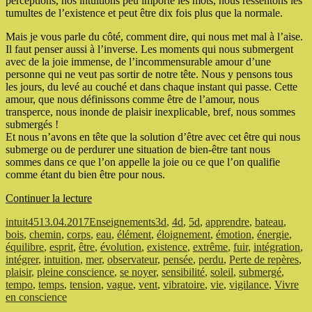
perceptions, nos intuitions peu importe les mots, nous ressentons les
tumultes de l’existence et peut être dix fois plus que la normale.
Mais je vous parle du côté, comment dire, qui nous met mal à l’aise.
Il faut penser aussi à l’inverse. Les moments qui nous submergent
avec de la joie immense, de l’incommensurable amour d’une
personne qui ne veut pas sortir de notre tête. Nous y pensons tous
les jours, du levé au couché et dans chaque instant qui passe. Cette
amour, que nous définissons comme être de l’amour, nous
transperce, nous inonde de plaisir inexplicable, bref, nous sommes
submergés !
Et nous n’avons en tête que la solution d’être avec cet être qui nous
submerge ou de perdurer une situation de bien-être tant nous
sommes dans ce que l’on appelle la joie ou ce que l’on qualifie
comme étant du bien être pour nous.
de
Continuer la lecture
« Submergé(e) »
Auteur
Publié
Catégories
Étiquettes
intuit45
13.04.2017
Enseignements
3d
,
4d
,
5d
,
apprendre
,
bateau
,
le
bois
,
chemin
,
corps
,
eau
,
élément
,
éloignement
,
émotion
,
énergie
,
équilibre
,
esprit
,
être
,
évolution
,
existence
,
extrême
,
fuir
,
intégration
,
intégrer
,
intuition
,
mer
,
observateur
,
pensée
,
perdu
,
Perte de repères
,
plaisir
,
pleine conscience
,
se noyer
,
sensibilité
,
soleil
,
submergé
,
tempo
,
temps
,
tension
,
vague
,
vent
,
vibratoire
,
vie
,
vigilance
,
Vivre
en conscience