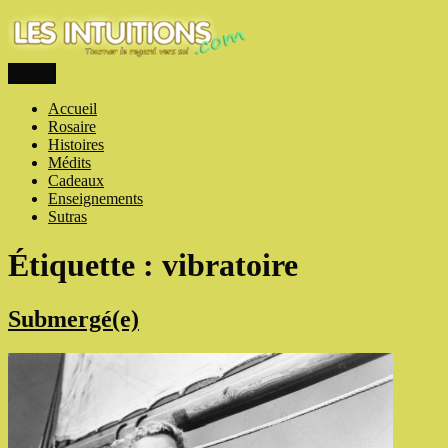
Aller
au
contenu
Menu
Les intuitions
Touner le regard vers soi
Accueil
Rosaire
Histoires
Médits
Cadeaux
Enseignements
Sutras
Étiquette :
vibratoire
Submergé(e)