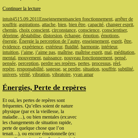
de
Continuer la lecture
« Énergie
Auteur
Publié
Catégories
Étiquettes
intuit45
15.09.2011
Enseignements
ancien fonctionnement
,
arrêter de
la
le
souffrir
,
aspirations
,
attache
,
bien
,
bien être
,
capacité
,
changer esprit
,
perception
chemin
,
choix conscient
,
circonstance
,
conscience
,
conscientiser
,
de
déprime
,
déstabilise
,
distorsion
,
échange
,
émotion
,
émotions
,
l’autre »
énergie
,
Énergie la perception de l’autre
,
enseignement
,
esprit
,
être
,
évidence
,
expérience
,
extérieur
,
fluidité
,
harmonie
,
intérieur
,
intuition
,
j’aime
,
j’aime pas
,
maîtrise
,
maîtrise esprit
,
mal
,
méditation
,
mental
,
mouvement
,
naissance
,
nouveau fonctionnement
,
pensé
,
pensée
,
perception
,
perdre ses repères
,
pertes
,
processus
,
réel
,
repère
,
responsabilité
,
sagesse
,
se perdre
,
situation
,
souffrir
,
subtilité
,
univers
,
vérité
,
vibration
,
vibratoire
,
yvan amar
Énergies, Perte de repères
Et oui, les pertes de repères sont
fréquentes. Qu’elles soient de nature
physique (par ex la vieillesse, la
maladie…), ou bien mentales (ex:avec
les changements de situation rapide,
perte de quelque chose que l’on
tenait…), ou encore émotionnelle (ex: