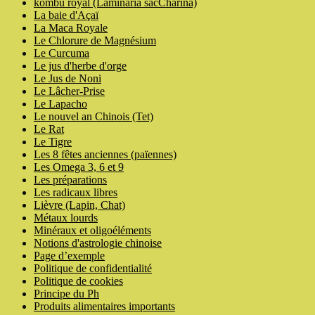
kombu royal (Laminaria sacCharina)
La baie d'Açaï
La Maca Royale
Le Chlorure de Magnésium
Le Curcuma
Le jus d'herbe d'orge
Le Jus de Noni
Le Lâcher-Prise
Le Lapacho
Le nouvel an Chinois (Tet)
Le Rat
Le Tigre
Les 8 fêtes anciennes (païennes)
Les Omega 3, 6 et 9
Les préparations
Les radicaux libres
Lièvre (Lapin, Chat)
Métaux lourds
Minéraux et oligoéléments
Notions d'astrologie chinoise
Page d’exemple
Politique de confidentialité
Politique de cookies
Principe du Ph
Produits alimentaires importants