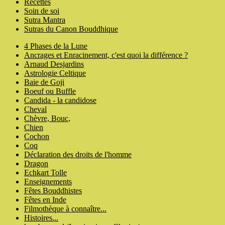
Recettes
Soin de soi
Sutra Mantra
Sutras du Canon Bouddhique
4 Phases de la Lune
Ancrages et Enracinement, c'est quoi la différence ?
Arnaud Desjardins
Astrologie Celtique
Baie de Goji
Boeuf ou Buffle
Candida - la candidose
Cheval
Chèvre, Bouc,
Chien
Cochon
Coq
Déclaration des droits de l'homme
Dragon
Echkart Tolle
Enseignements
Fêtes Bouddhistes
Fêtes en Inde
Filmothèque à connaître...
Histoires...