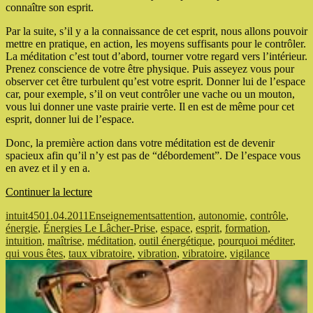
connaître son esprit.
Par la suite, s’il y a la connaissance de cet esprit, nous allons pouvoir
mettre en pratique, en action, les moyens suffisants pour le contrôler.
La méditation c’est tout d’abord, tourner votre regard vers l’intérieur.
Prenez conscience de votre être physique. Puis asseyez vous pour
observer cet être turbulent qu’est votre esprit. Donner lui de l’espace
car, pour exemple, s’il on veut contrôler une vache ou un mouton,
vous lui donner une vaste prairie verte. Il en est de même pour cet
esprit, donner lui de l’espace.
Donc, la première action dans votre méditation est de devenir
spacieux afin qu’il n’y est pas de “débordement”. De l’espace vous
en avez et il y en a.
de
Continuer la lecture
« Énergies
Auteur
Publié
Catégories
Étiquettes
intuit45
01.04.2011
Enseignements
attention
,
autonomie
,
contrôle
,
Le
le
énergie
,
Énergies Le Lâcher-Prise
,
espace
,
esprit
,
formation
,
Lâcher-
intuition
,
maîtrise
,
méditation
,
outil énergétique
,
pourquoi méditer
,
Prise »
qui vous êtes
,
taux vibratoire
,
vibration
,
vibratoire
,
vigilance