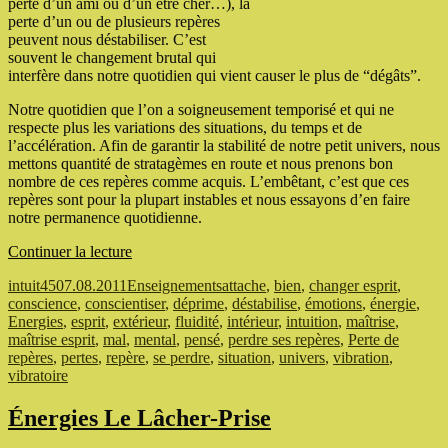
perte d’un ami ou d’un être cher…), la
perte d’un ou de plusieurs repères
peuvent nous déstabiliser. C’est
souvent le changement brutal qui
interfère dans notre quotidien qui vient causer le plus de “dégâts”.
Notre quotidien que l’on a soigneusement temporisé et qui ne
respecte plus les variations des situations, du temps et de
l’accélération. Afin de garantir la stabilité de notre petit univers, nous
mettons quantité de stratagèmes en route et nous prenons bon
nombre de ces repères comme acquis. L’embêtant, c’est que ces
repères sont pour la plupart instables et nous essayons d’en faire
notre permanence quotidienne.
de
Continuer la lecture
« Énergies,
Auteur
Publié
Catégories
Étiquettes
intuit45
07.08.2011
Enseignements
attache
,
bien
,
changer esprit
,
Perte
le
conscience
,
conscientiser
,
déprime
,
déstabilise
,
émotions
,
énergie
,
de
Energies
,
esprit
,
extérieur
,
fluidité
,
intérieur
,
intuition
,
maîtrise
,
repères »
maîtrise esprit
,
mal
,
mental
,
pensé
,
perdre ses repères
,
Perte de
repères
,
pertes
,
repère
,
se perdre
,
situation
,
univers
,
vibration
,
vibratoire
Énergies Le Lâcher-Prise