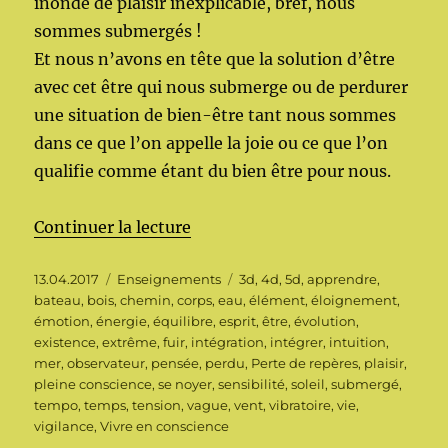
inonde de plaisir inexplicable, bref, nous
sommes submergés !
Et nous n’avons en tête que la solution d’être
avec cet être qui nous submerge ou de perdurer
une situation de bien-être tant nous sommes
dans ce que l’on appelle la joie ou ce que l’on
qualifie comme étant du bien être pour nous.
de « Submergé(e) »
Continuer la lecture
Publié
Catégories
Étiquettes
13.04.2017
Enseignements
3d
,
4d
,
5d
,
apprendre
,
le
bateau
,
bois
,
chemin
,
corps
,
eau
,
élément
,
éloignement
,
émotion
,
énergie
,
équilibre
,
esprit
,
être
,
évolution
,
existence
,
extrême
,
fuir
,
intégration
,
intégrer
,
intuition
,
mer
,
observateur
,
pensée
,
perdu
,
Perte de repères
,
plaisir
,
pleine conscience
,
se noyer
,
sensibilité
,
soleil
,
submergé
,
tempo
,
temps
,
tension
,
vague
,
vent
,
vibratoire
,
vie
,
vigilance
,
Vivre en conscience