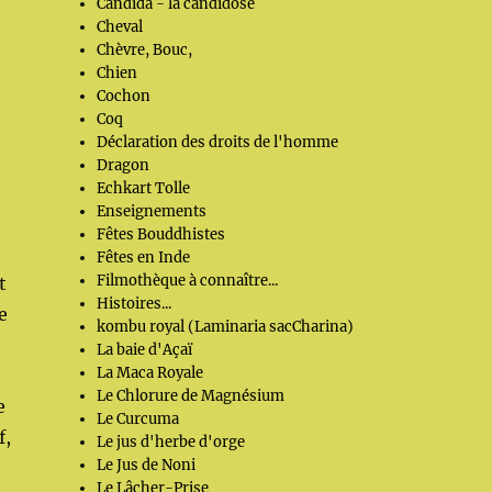
Candida - la candidose
Cheval
Chèvre, Bouc,
Chien
Cochon
Coq
Déclaration des droits de l'homme
Dragon
Echkart Tolle
Enseignements
Fêtes Bouddhistes
Fêtes en Inde
Filmothèque à connaître...
t
Histoires...
e
kombu royal (Laminaria sacCharina)
La baie d'Açaï
La Maca Royale
Le Chlorure de Magnésium
e
Le Curcuma
f,
Le jus d'herbe d'orge
Le Jus de Noni
Le Lâcher-Prise