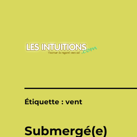
Touner le regard vers soi
Les intuitions
Étiquette :
vent
Submergé(e)