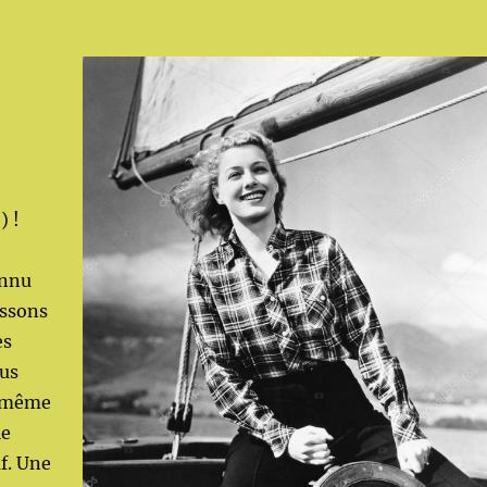
) !
onnu
issons
es
us
t même
le
f. Une