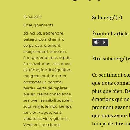
Publié
13.04.2017
Submergé(e)
le
Catégories
Enseignements
Étiquettes
3d
,
4d
,
5d
,
apprendre
,
Écouter l’article
bateau
,
bois
,
chemin
,
Vm
P
corps
,
eau
,
élément
,
éloignement
,
émotion
,
énergie
,
équilibre
,
esprit
,
Être submergé(e
être
,
évolution
,
existence
,
extrême
,
fuir
,
intégration
,
Ce sentiment c
intégrer
,
intuition
,
mer
,
observateur
,
pensée
,
que nous conna
perdu
,
Perte de repères
,
plus que bien. D
plaisir
,
pleine conscience
,
émotions qui no
se noyer
,
sensibilité
,
soleil
,
submergé
,
tempo
,
temps
,
prennent avan
tension
,
vague
,
vent
,
que nous ayons 
vibratoire
,
vie
,
vigilance
,
temps de dire ou
Vivre en conscience