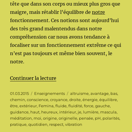
tête que dans son corps ou mieux plus gros que
maigre, mais rétablir l’équilibre de
notre
fonctionnement. Ces notions sont aujourd’hui
des très grand malentendus dans notre
compréhension car nous avons tendance à
focaliser sur un fonctionnement extrême ce qui
n’est pas toujours et même bien souvent, le
notre.
de « Equilibre interne (partie 1) 
Continuer la lecture
Publié
Catégories
Étiquettes
01.03.2015
Enseignements
altruisme
,
avantage
,
bas
,
le
chemin
,
conscience
,
croyance
,
droite
,
énergie
,
équilibre
,
être
,
extérieur
,
Femina
,
fluide
,
fluidité
,
force
,
gauche
,
guidance
,
haut
,
heureux
,
intérieur
,
je
,
lumière
,
mascula
,
méditation
,
moi
,
origine
,
originelle
,
pensée
,
pH
,
polarités
,
pratique
,
quotidien
,
respect
,
vibration