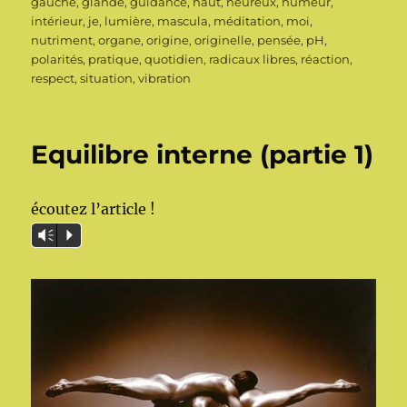
gauche
,
glande
,
guidance
,
haut
,
heureux
,
humeur
,
intérieur
,
je
,
lumière
,
mascula
,
méditation
,
moi
,
nutriment
,
organe
,
origine
,
originelle
,
pensée
,
pH
,
polarités
,
pratique
,
quotidien
,
radicaux libres
,
réaction
,
respect
,
situation
,
vibration
Equilibre interne (partie 1)
écoutez l’article !
Vm
P