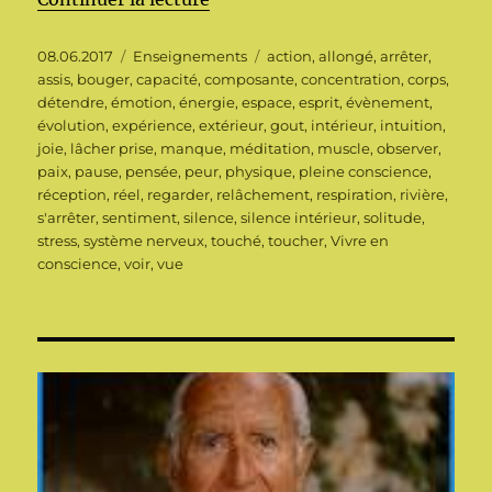
Publié
Catégories
Étiquettes
08.06.2017
Enseignements
action
,
allongé
,
arrêter
,
le
assis
,
bouger
,
capacité
,
composante
,
concentration
,
corps
,
détendre
,
émotion
,
énergie
,
espace
,
esprit
,
évènement
,
évolution
,
expérience
,
extérieur
,
gout
,
intérieur
,
intuition
,
joie
,
lâcher prise
,
manque
,
méditation
,
muscle
,
observer
,
paix
,
pause
,
pensée
,
peur
,
physique
,
pleine conscience
,
réception
,
réel
,
regarder
,
relâchement
,
respiration
,
rivière
,
s'arrêter
,
sentiment
,
silence
,
silence intérieur
,
solitude
,
stress
,
système nerveux
,
touché
,
toucher
,
Vivre en
conscience
,
voir
,
vue