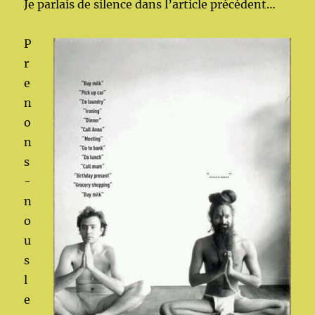
Je parlais de silence dans l’article précédent…
P
r
e
n
o
n
s
-
n
o
u
s
l
e