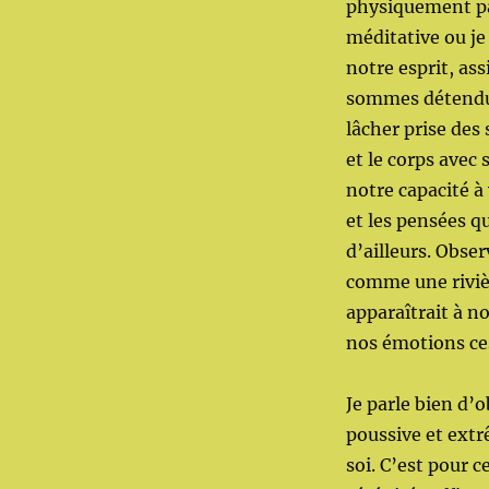
physiquement par
méditative ou je
notre esprit, as
sommes détendus
lâcher prise des 
et le corps avec
notre capacité à 
et les pensées q
d’ailleurs. Obse
comme une rivièr
apparaîtrait à n
nos émotions ce
Je parle bien d’o
poussive et extrê
soi. C’est pour c