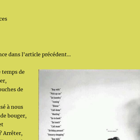
ces
ence dans l’article précédent…
e temps de
er,
couches de
sé à nous
r de bouger,
et
 Arrêter,