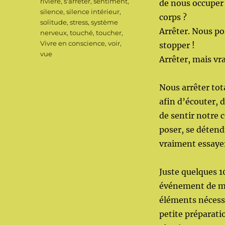
rivière
,
s'arrêter
,
sentiment
,
de nous occuper l
silence
,
silence intérieur
,
corps ?
solitude
,
stress
,
système
Arrêter. Nous po
nerveux
,
touché
,
toucher
,
Vivre en conscience
,
voir
,
stopper !
vue
Arrêter, mais vr
Nous arrêter to
afin d’écouter, 
de sentir notre 
poser, se déten
vraiment essayer
Juste quelques 1
événement de man
éléments nécess
petite préparati