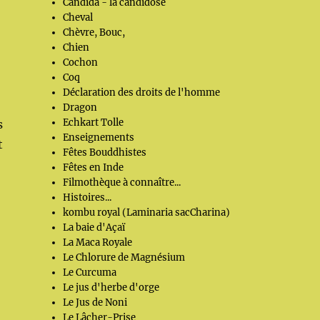
Candida - la candidose
Cheval
Chèvre, Bouc,
Chien
Cochon
Coq
Déclaration des droits de l'homme
Dragon
Echkart Tolle
s
Enseignements
t
Fêtes Bouddhistes
Fêtes en Inde
Filmothèque à connaître...
Histoires...
kombu royal (Laminaria sacCharina)
La baie d'Açaï
La Maca Royale
Le Chlorure de Magnésium
Le Curcuma
Le jus d'herbe d'orge
Le Jus de Noni
Le Lâcher-Prise