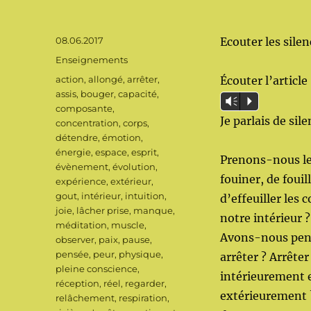
Publié
08.06.2017
Ecouter les silen
le
Catégories
Enseignements
Étiquettes
action
,
allongé
,
arrêter
,
Écouter l’article
assis
,
bouger
,
capacité
,
Vm
P
composante
,
Je parlais de sil
concentration
,
corps
,
détendre
,
émotion
,
énergie
,
espace
,
esprit
,
Prenons-nous l
évènement
,
évolution
,
fouiner, de fouill
expérience
,
extérieur
,
gout
,
intérieur
,
intuition
,
d’effeuiller les 
joie
,
lâcher prise
,
manque
,
notre intérieur ?
méditation
,
muscle
,
Avons-nous pen
observer
,
paix
,
pause
,
pensée
,
peur
,
physique
,
arrêter ? Arrête
pleine conscience
,
intérieurement 
réception
,
réel
,
regarder
,
extérieurement ?
relâchement
,
respiration
,