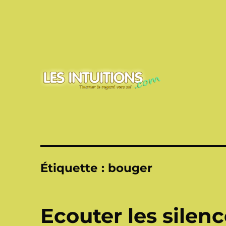
Touner le regard vers soi
Les intuitions
Étiquette :
bouger
Ecouter les silen