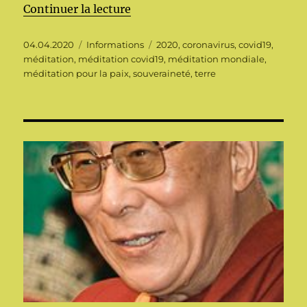
de « Les méditations mondiales p
Continuer la lecture
Publié
Catégories
Étiquettes
04.04.2020
Informations
2020
,
coronavirus
,
covid19
,
le
méditation
,
méditation covid19
,
méditation mondiale
,
méditation pour la paix
,
souveraineté
,
terre