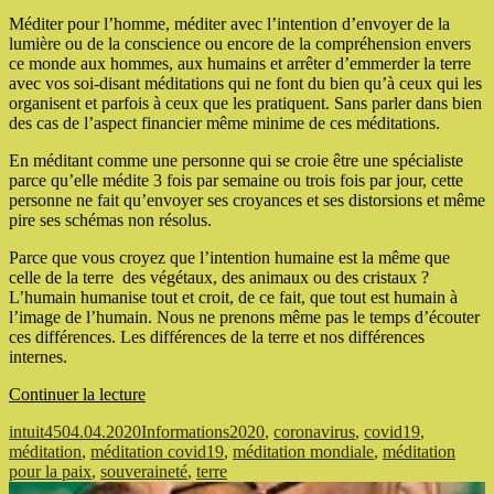
Méditer pour l’homme, méditer avec l’intention d’envoyer de la
lumière ou de la conscience ou encore de la compréhension envers
ce monde aux hommes, aux humains et arrêter d’emmerder la terre
avec vos soi-disant méditations qui ne font du bien qu’à ceux qui les
organisent et parfois à ceux que les pratiquent. Sans parler dans bien
des cas de l’aspect financier même minime de ces méditations.
En méditant comme une personne qui se croie être une spécialiste
parce qu’elle médite 3 fois par semaine ou trois fois par jour, cette
personne ne fait qu’envoyer ses croyances et ses distorsions et même
pire ses schémas non résolus.
Parce que vous croyez que l’intention humaine est la même que
celle de la terre des végétaux, des animaux ou des cristaux ?
L’humain humanise tout et croit, de ce fait, que tout est humain à
l’image de l’humain. Nous ne prenons même pas le temps d’écouter
ces différences. Les différences de la terre et nos différences
internes.
de
Continuer la lecture
« Les
Auteur
Publié
Catégories
Étiquettes
intuit45
04.04.2020
Informations
2020
,
coronavirus
,
covid19
,
méditations
le
méditation
,
méditation covid19
,
méditation mondiale
,
méditation
mondiales
pour la paix
,
souveraineté
,
terre
pour
la