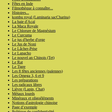
Fêtes en Inde
Filmothèque à connaître...
Histoires...
kombu royal (Laminaria sacCharina)
La baie d'Açaï
La Maca Royale
Le Chlorure de Magnésium
Le Curcuma
Le jus d'herbe d'orge
Le Jus de Noni
Le Lâcher-Prise
Le Lapacho
Le nouvel an Chinois (Tet)
Le Rat
Le Tigre
Les 8 fêtes anciennes (païennes)
Les Omega 3, 6 et 9
Les préparations
Les radicaux libres
Lièvre (Lapin, Chat)
Métaux lourds
Minéraux et oligoéléments
Notions d'astrologie chinoise
Page d’exemple
Politique de confidentialité