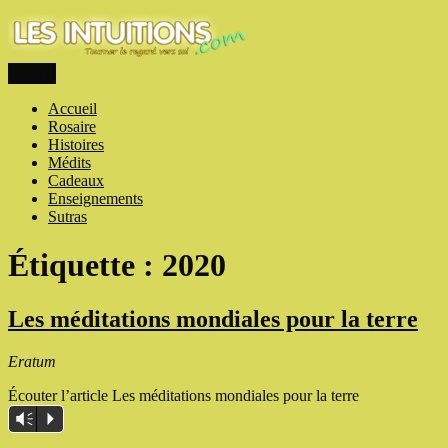
Aller
au
contenu
Menu
Les intuitions
Touner le regard vers soi
Accueil
Rosaire
Histoires
Médits
Cadeaux
Enseignements
Sutras
Étiquette :
2020
Les méditations mondiales pour la terre
Eratum
Écouter l’article Les méditations mondiales pour la terre
Vm
P