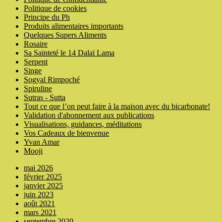
Politique de cookies
Principe du Ph
Produits alimentaires importants
Quelques Supers Aliments
Rosaire
Sa Sainteté le 14 Dalaï Lama
Serpent
Singe
Sogyal Rimpoché
Spiruline
Sutras - Sutta
Tout ce que l’on peut faire à la maison avec du bicarbonate!
Validation d'abonnement aux publications
Visualisations, guidances, méditations
Vos Cadeaux de bienvenue
Yvan Amar
Mooji
mai 2026
février 2025
janvier 2025
juin 2023
août 2021
mars 2021
septembre 2020