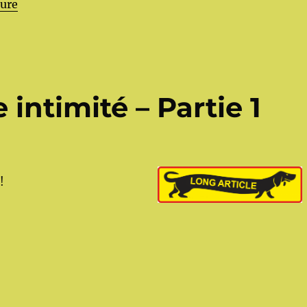
de « L’autre dans notre intimité – Partie 2 »
ture
 intimité – Partie 1
!