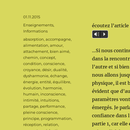
Publié
01.11.2015
le
Catégories
Enseignements
,
écoutez l’article 
Informations
Vm
P
Étiquettes
absorption
,
accompagne
,
alimentation
,
amour
,
…Si nous contin
attachement
,
bien aimé
,
chemin
,
concept
,
dans la rencontr
condition
,
conscience
,
l’autre et si bie
croyance
,
désir
,
dualité
,
nous allons jusq
dysharmonie
,
échange
,
énergie
,
entité
,
équilibre
,
physique, il est 
évolution
,
harmonie
,
évident que d’au
humain
,
inconscience
,
paramètres von
intimité
,
intuitions
,
partage
,
performance
,
émergés. Je parl
pleine conscience
,
confiance dans l’
principe
,
programmation
,
partie 1, car elle 
réception
,
relation
,