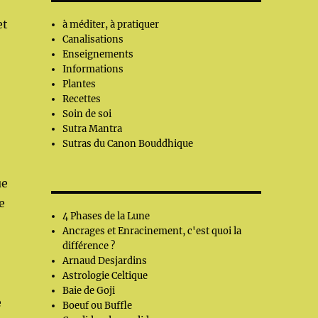
et
à méditer, à pratiquer
Canalisations
Enseignements
Informations
Plantes
Recettes
Soin de soi
Sutra Mantra
Sutras du Canon Bouddhique
ue
e
4 Phases de la Lune
Ancrages et Enracinement, c'est quoi la
différence ?
Arnaud Desjardins
Astrologie Celtique
Baie de Goji
e
Boeuf ou Buffle