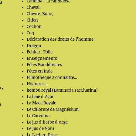
Candida - la candidose
a
Cheval
Chèvre, Bouc,
Chien
Cochon
Coq
Déclaration des droits de l'homme
Dragon
Echkart Tolle
Enseignements
Fêtes Bouddhistes
Fêtes en Inde
Filmothèque à connaître...
,
Histoires...
s,
kombu royal (Laminaria sacCharina)
La baie d'Açaï
La Maca Royale
s
Le Chlorure de Magnésium
Le Curcuma
Le jus d'herbe d'orge
Le Jus de Noni
Le Lâcher-Prise