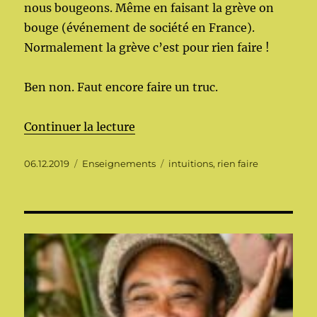
nous bougeons. Même en faisant la grève on
bouge (événement de société en France).
Normalement la grève c’est pour rien faire !
Ben non. Faut encore faire un truc.
de « Rien faire ou pas »
Continuer la lecture
Publié
Catégories
Étiquettes
06.12.2019
Enseignements
intuitions
,
rien faire
le