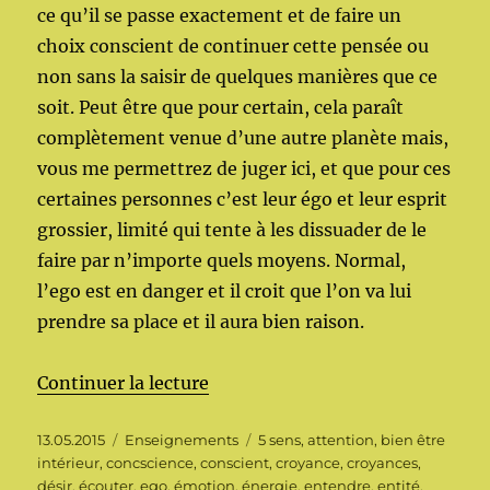
ce qu’il se passe exactement et de faire un
choix conscient de continuer cette pensée ou
non sans la saisir de quelques manières que ce
soit. Peut être que pour certain, cela paraît
complètement venue d’une autre planète mais,
vous me permettrez de juger ici, et que pour ces
certaines personnes c’est leur égo et leur esprit
grossier, limité qui tente à les dissuader de le
faire par n’importe quels moyens. Normal,
l’ego est en danger et il croit que l’on va lui
prendre sa place et il aura bien raison.
de « La théorie des noeux »
Continuer la lecture
Publié
Catégories
Étiquettes
13.05.2015
Enseignements
5 sens
,
attention
,
bien être
le
intérieur
,
concscience
,
conscient
,
croyance
,
croyances
,
désir
,
écouter
,
ego
,
émotion
,
énergie
,
entendre
,
entité
,