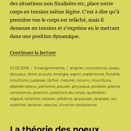
des situations non finalisées etc, place notre
corps en tension même légère. C’est à dire qu’à
première vue le corps est relâché, mais il
demeure en tension et s’exprime en le mettant
dans une position dynamique.
de « Se Pauser – Se poser »
Continuer la lecture
Publié
Catégories
Étiquettes
01.02.2016
Enseignements
aligner
,
conscience
,
corps
,
le
douceur
,
droit
,
écoute
,
énergie
,
esprit
,
expérience
,
fluidité
,
intuitions
,
justesse
,
lâcher
,
naturel
,
nourrir
,
nourriture
,
oberservateur
,
patience
,
pauser
,
physique
,
pinéale
,
pleine
conscience
,
position
,
positions du corps
,
quotidien
,
regard
,
relâcher
,
relaxer
,
schéma
,
se pauser
,
se poser
,
soi
,
subtilité
,
tension
,
vers soi
,
Vivre en conscience
La théorie des noeux